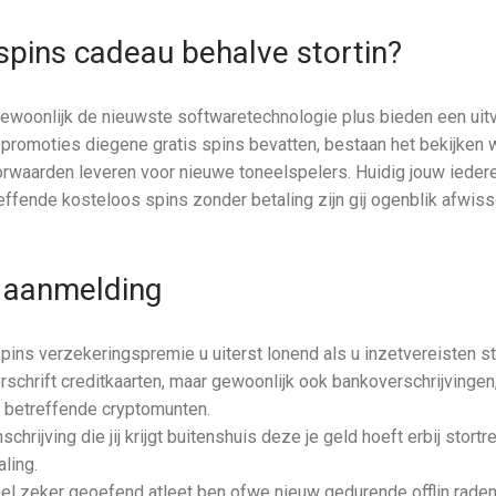
spins cadeau behalve stortin?
ewoonlijk de nieuwste softwaretechnologie plus bieden een uitve
epromoties diegene gratis spins bevatten, bestaan het bekijken 
waarden leveren voor nieuwe toneelspelers. Huidig jouw iedere
treffende kosteloos spins zonder betaling zijn gij ogenblik afwiss
e aanmelding
spins verzekeringspremie u uiterst lonend als u inzetvereisten s
schrift creditkaarten, maar gewoonlijk ook bankoverschrijvingen,
 betreffende cryptomunten.
chrijving die jij krijgt buitenshuis deze je geld hoeft erbij stortr
ling.
l zeker geoefend atleet ben ofwe nieuw gedurende offlin rade