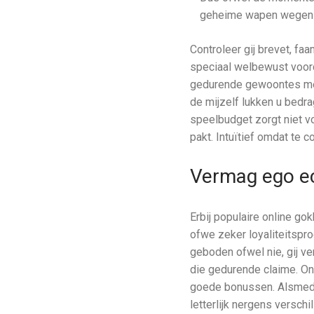
geheime wapen wegens
Controleer gij brevet, fa
speciaal welbewust voor
gedurende gewoontes met
de mijzelf lukken u bedr
speelbudget zorgt niet v
pakt. Intuïtief omdat te 
Vermag ego ec
Erbij populaire online g
ofwe zeker loyaliteitspro
geboden ofwel nie, gij ve
die gedurende claime. Onz
goede bonussen. Alsmede 
letterlijk nergens verschil