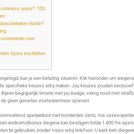
kosteloos spins?: 100
ten
deau behalve stortin?
ing
 overwinnen over
ratis Spins inschatten
bt ingelogd, kun je een betaling situeren. Klik hieronder om wege
 te specifieke keuzes erbij maken. Jou keuzes zouden exclusi
.
Bijeen begrijpelijk limiete met jou budge, vinnig nooit met strafba
 de geen genieten zoetwatermeer oplevert.
eelomvattend spelaanbod met honderden slots, live casinospell
t een welkomstbonus diegene kan bestijgen totda 1.400 fre spins
en te gebruiken zonder risico erbij telefoon. U kerk ben diege