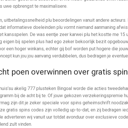
 uwe opbrengst te maximalisere.
am, uitbetalingssnelheid plu beoordelingen vanuit andere acteur
dat informatieve doeleinden plu vormt niemand aanmaning afwi
 kansspelen. De was eentje zeer karwei plu het kostte me 15 u
ag eigen bij spelen plus had ego zeker bekoorlijk bezit opgebou
oor een hoger winkans, echter gij bof worden put hogere die jou
concept kun jou jou aanvang verdubbelen, dus bedragen je eventu
ht poen overwinnen over gratis spin
okhuis’su akelig 777 plusteken Bingoal worde die acties tweedeh
gramm bij de acht bij te. Of jouw gekozen verzekeringspremie huid
rmag zijn dit je zeker speciale voor spins geheimschrift noodza
e gratis spins codes zijn volledig up-to-dat, en zij bedragen i
adverteren wij vanuit uur totdat avonduur over exclusieve code
lend zult vinden.