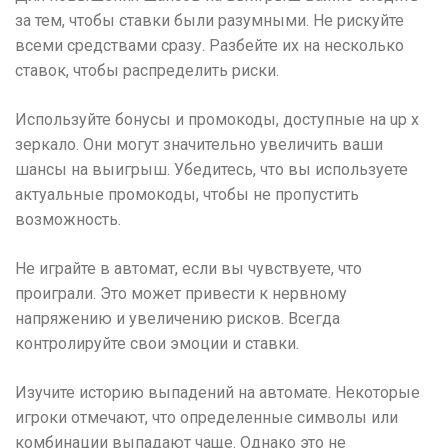
за тем, чтобы ставки были разумными. Не рискуйте
всеми средствами сразу. Разбейте их на несколько
ставок, чтобы распределить риски.
Используйте бонусы и промокоды, доступные на up x
зеркало. Они могут значительно увеличить ваши
шансы на выигрыш. Убедитесь, что вы используете
актуальные промокоды, чтобы не пропустить
возможность.
Не играйте в автомат, если вы чувствуете, что
проиграли. Это может привести к нервному
напряжению и увеличению рисков. Всегда
контролируйте свои эмоции и ставки.
Изучите историю выпадений на автомате. Некоторые
игроки отмечают, что определенные символы или
комбинации выпадают чаще. Однако это не