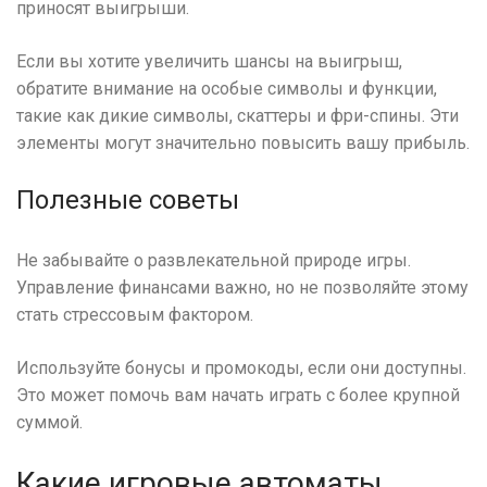
приносят выигрыши.
Если вы хотите увеличить шансы на выигрыш,
обратите внимание на особые символы и функции,
такие как дикие символы, скаттеры и фри-спины. Эти
элементы могут значительно повысить вашу прибыль.
Полезные советы
Не забывайте о развлекательной природе игры.
Управление финансами важно, но не позволяйте этому
стать стрессовым фактором.
Используйте бонусы и промокоды, если они доступны.
Это может помочь вам начать играть с более крупной
суммой.
Какие игровые автоматы