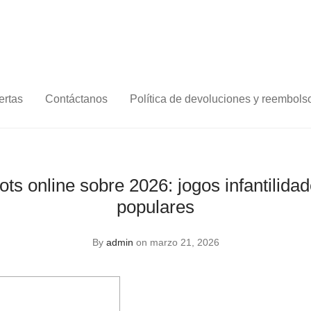
ertas
Contáctanos
Política de devoluciones y reembols
ots online sobre 2026: jogos infantilidad
populares
By
admin
on marzo 21, 2026