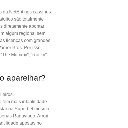
os da NetEnt nos cassinos
atuitos são totalmente
s diretamente apontar
 em algum regional sem
suas licenças com grandes
rner Bros. Por isso,
”, “The Mummy”, “Rocky”
vo aparelhar?
leiros.
 tem mais infantilidade
postar na Superbet mesmo
penas Ranuviado. Arruíi
antilidade apostas no