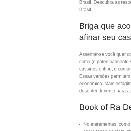
Brasil. Descubra as res
Brasil.
Briga que aco
afinar seu cas
Assentar-se você quer c
clima (e potencialmente
cassinos online, é comum 
Essas versões permitem 
económico. Mais esfogíte
desentendimento para ap
Book of Ra D
No entrementes, como 