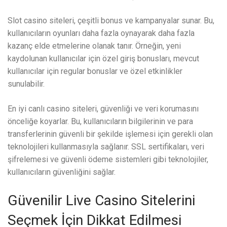
Slot casino siteleri, çeşitli bonus ve kampanyalar sunar. Bu,
kullanıcıların oyunları daha fazla oynayarak daha fazla
kazanç elde etmelerine olanak tanır. Örneğin, yeni
kaydolunan kullanıcılar için özel giriş bonusları, mevcut
kullanıcılar için regular bonuslar ve özel etkinlikler
sunulabilir.
En iyi canlı casino siteleri, güvenliği ve veri korumasını
önceliğe koyarlar. Bu, kullanıcıların bilgilerinin ve para
transferlerinin güvenli bir şekilde işlemesi için gerekli olan
teknolojileri kullanmasıyla sağlanır. SSL sertifikaları, veri
şifrelemesi ve güvenli ödeme sistemleri gibi teknolojiler,
kullanıcıların güvenliğini sağlar.
Güvenilir Live Casino Sitelerini
Seçmek İçin Dikkat Edilmesi