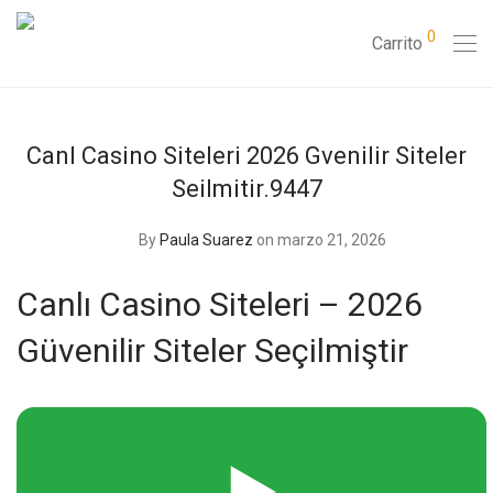
0
Carrito
Canl Casino Siteleri 2026 Gvenilir Siteler
Seilmitir.9447
By
Paula Suarez
on marzo 21, 2026
Canlı Casino Siteleri – 2026
Güvenilir Siteler Seçilmiştir