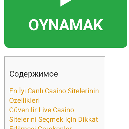
▶️
OYNAMAK
Содержимое
En İyi Canlı Casino Sitelerinin
Özellikleri
Güvenilir Live Casino
Sitelerini Seçmek İçin Dikkat