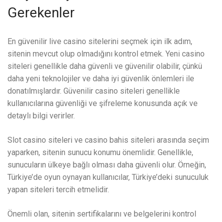
Gerekenler
En güvenilir live casino sitelerini seçmek için ilk adım,
sitenin mevcut olup olmadığını kontrol etmek. Yeni casino
siteleri genellikle daha güvenli ve güvenilir olabilir, çünkü
daha yeni teknolojiler ve daha iyi güvenlik önlemleri ile
donatılmışlardır. Güvenilir casino siteleri genellikle
kullanıcılarına güvenliği ve şifreleme konusunda açık ve
detaylı bilgi verirler.
Slot casino siteleri ve casino bahis siteleri arasında seçim
yaparken, sitenin sunucu konumu önemlidir. Genellikle,
sunucuların ülkeye bağlı olması daha güvenli olur. Örneğin,
Türkiye’de oyun oynayan kullanıcılar, Türkiye’deki sunuculuk
yapan siteleri tercih etmelidir.
Önemli olan, sitenin sertifikalarını ve belgelerini kontrol