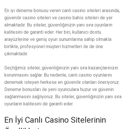
En iyi deneme bonusu veren canlı casino siteleri arasında,
güvenilir casino siteleri ve casino bahis siteleri de yer
almaktadır. Bu siteler, güvenliğinizin yanı sıra oyunların
kalitesini de garanti eder. Her biri, kullanıcı dostu
arayüzlerine ve geniş oyun sunumlarına sahip olmakla
birlikte, profesyonel müşteri hizmetleri ile de öne
çıkmaktadır.
Seçtiğimiz siteler, güvenliğinizin yanı sıra kazançlarınızın
korunmasını sağlar. Bu nedenle, canlı casino oyunlarını
denemek isteyen herkese en güvenilir olanları öneriyoruz.
Deneme bonusları ile yeni oyunculara huzur ve güvenin
sağlanmasını sağlıyoruz. Bu siteler, güvenliğinizin yanı sıra
oyunların kalitesini de garanti eder.
En İyi Canlı Casino Sitelerinin