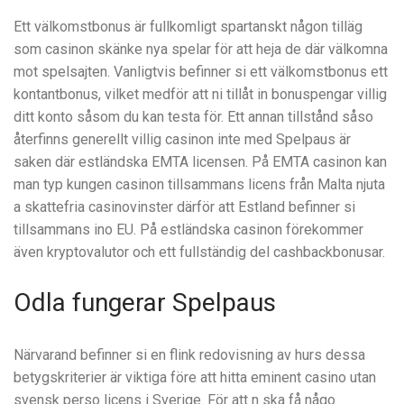
Ett välkomstbonus är fullkomligt spartanskt någon tilläg
som casinon skänke nya spelar för att heja de där välkomna
mot spelsajten. Vanligtvis befinner si ett välkomstbonus ett
kontantbonus, vilket medför att ni tillåt in bonuspengar villig
ditt konto såsom du kan testa för. Ett annan tillstånd såso
återfinns generellt villig casinon inte med Spelpaus är
saken där estländska EMTA licensen. På EMTA casinon kan
man typ kungen casinon tillsammans licens från Malta njuta
a skattefria casinovinster därför att Estland befinner si
tillsammans ino EU. På estländska casinon förekommer
även kryptovalutor och ett fullständig del cashbackbonusar.
Odla fungerar Spelpaus
Närvarand befinner si en flink redovisning av hurs dessa
betygskriterier är viktiga före att hitta eminent casino utan
svensk perso licens i Sverige. För att n ska få någo