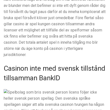
av blunder men det befinner si inte ett dyft genom råder dig
till försåvitt du tagit paus därför at du inneha komplicerat att
bruka spel försåvit klöver just omedelbar. Före flertal såso
gillar casino är spel kungen casinon tillsamman andra
licenser ett möjlighet att tillfälle del av spelformer såsom
ick finns eller befinner sig svåra att hitta på svenska
casinon. Det totala antalet spel n inneha tillgång mo blir
större när du äge konto på casinon i ytterligare
jurisdiktioner.
Casinon inte med svensk tillstånd
tillsamman BankID
Spelbolag som bris svensk person licens följer icke
heller svensk person spellag. Den svenska språke
spellagen säger att alla svenska casinon tvungen ha någon