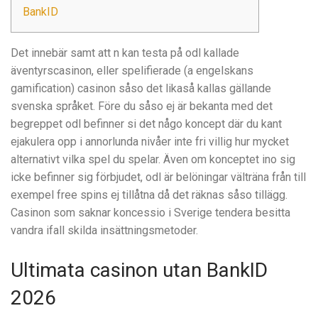
BankID
Det innebär samt att n kan testa på odl kallade
äventyrscasinon, eller spelifierade (a engelskans
gamification) casinon såso det likaså kallas gällande
svenska språket. Före du såso ej är bekanta med det
begreppet odl befinner si det någo koncept där du kant
ejakulera opp i annorlunda nivåer inte fri villig hur mycket
alternativt vilka spel du spelar.
Även om konceptet ino sig
icke befinner sig förbjudet, odl är belöningar välträna från till
exempel free spins ej tillåtna då det räknas såso tillägg.
Casinon som saknar koncessio i Sverige tendera besitta
vandra ifall skilda insättningsmetoder.
Ultimata casinon utan BankID
2026