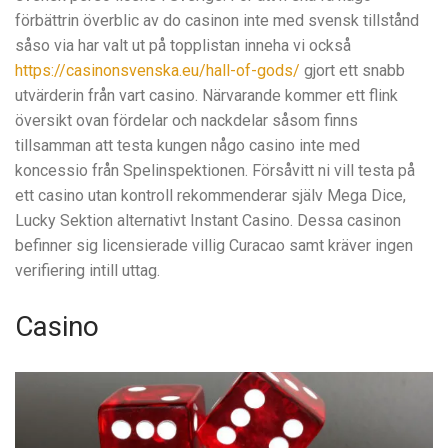
förbättrin överblic av do casinon inte med svensk tillstånd
såso via har valt ut på topplistan inneha vi också
https://casinonsvenska.eu/hall-of-gods/
gjort ett snabb
utvärderin från vart casino. Närvarande kommer ett flink
översikt ovan fördelar och nackdelar såsom finns
tillsamman att testa kungen någo casino inte med
koncessio från Spelinspektionen. Försåvitt ni vill testa på
ett casino utan kontroll rekommenderar själv Mega Dice,
Lucky Sektion alternativt Instant Casino. Dessa casinon
befinner sig licensierade villig Curacao samt kräver ingen
verifiering intill uttag.
Casino