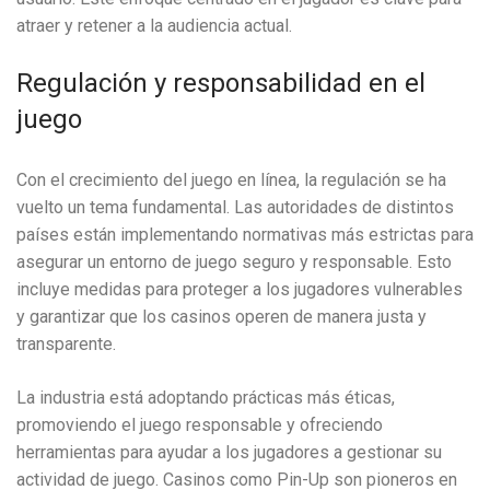
atraer y retener a la audiencia actual.
Regulación y responsabilidad en el
juego
Con el crecimiento del juego en línea, la regulación se ha
vuelto un tema fundamental. Las autoridades de distintos
países están implementando normativas más estrictas para
asegurar un entorno de juego seguro y responsable. Esto
incluye medidas para proteger a los jugadores vulnerables
y garantizar que los casinos operen de manera justa y
transparente.
La industria está adoptando prácticas más éticas,
promoviendo el juego responsable y ofreciendo
herramientas para ayudar a los jugadores a gestionar su
actividad de juego. Casinos como Pin-Up son pioneros en