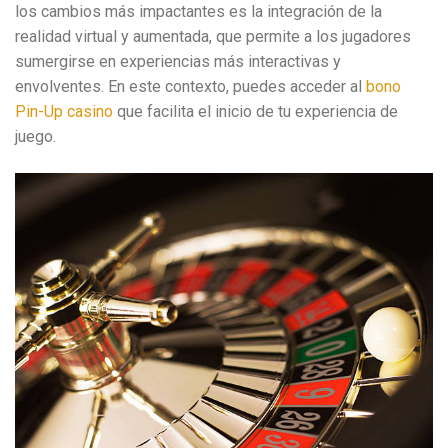
los cambios más impactantes es la integración de la
realidad virtual y aumentada, que permite a los jugadores
sumergirse en experiencias más interactivas y
envolventes. En este contexto, puedes acceder al
bono
Pin-Up casino
que facilita el inicio de tu experiencia de
juego.