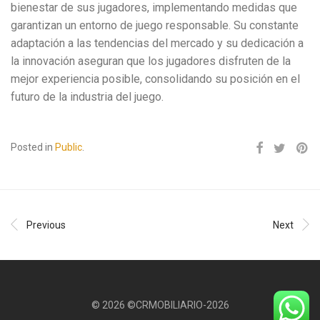
bienestar de sus jugadores, implementando medidas que
garantizan un entorno de juego responsable. Su constante
adaptación a las tendencias del mercado y su dedicación a
la innovación aseguran que los jugadores disfruten de la
mejor experiencia posible, consolidando su posición en el
futuro de la industria del juego.
Posted in
Public
.
Previous
Next
© 2026 ©CRMOBILIARIO-2026