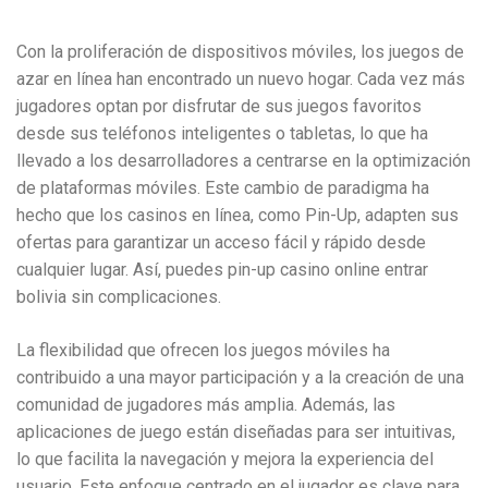
Con la proliferación de dispositivos móviles, los juegos de
azar en línea han encontrado un nuevo hogar. Cada vez más
jugadores optan por disfrutar de sus juegos favoritos
desde sus teléfonos inteligentes o tabletas, lo que ha
llevado a los desarrolladores a centrarse en la optimización
de plataformas móviles. Este cambio de paradigma ha
hecho que los casinos en línea, como Pin-Up, adapten sus
ofertas para garantizar un acceso fácil y rápido desde
cualquier lugar. Así, puedes pin-up casino online entrar
bolivia sin complicaciones.
La flexibilidad que ofrecen los juegos móviles ha
contribuido a una mayor participación y a la creación de una
comunidad de jugadores más amplia. Además, las
aplicaciones de juego están diseñadas para ser intuitivas,
lo que facilita la navegación y mejora la experiencia del
usuario. Este enfoque centrado en el jugador es clave para