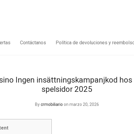
ertas
Contáctanos
Política de devoluciones y reembols
asino Ingen insättningskampanjkod hos 
spelsidor 2025
By
crmobiliario
on marzo 20, 2026
tent