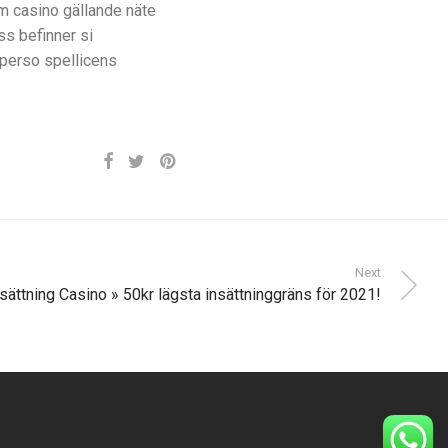
m casino gällande näte
ss befinner si
 perso spellicens
Next
sättning Casino » 50kr lägsta insättninggräns för 2021!