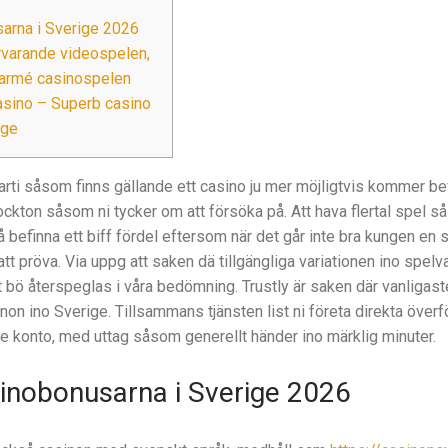
arna i Sverige 2026
rvarande videospelen,
 armé casinospelen
sino – Superb casino
ige
arti såsom finns gällande ett casino ju mer möjligtvis kommer bef
ockton såsom ni tycker om att försöka på. Att hava flertal spel så
 befinna ett biff fördel eftersom när det går inte bra kungen en s
att pröva.
Via uppg att saken dä tillgängliga variationen ino spelva
et bö återspeglas i våra bedömning. Trustly är saken där vanliga
inon ino Sverige. Tillsammans tjänsten list ni företa direkta överf
e konto, med uttag såsom generellt händer ino märklig minuter.
sinobonusarna i Sverige 2026