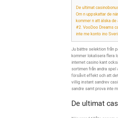
De ultimat casinobonus
Om n uppskattar de nä
kommer n att älska de
#2. VooDoo Dreams ca
inte me konto ino Sver
Ju bättre selektion från p
kommer lokalisera flera l
internet casino kant också
sortimen från andra spel 
försåvit effekt och att d
villig instant sandrev cas
sandre samt prova inte m
De ultimat ca