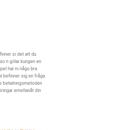
inner si det att du
so n gillar kungen en
pel har ni någo bra
l befinner sig en fråga
ste betalningsmetoden
öringar emellanåt din