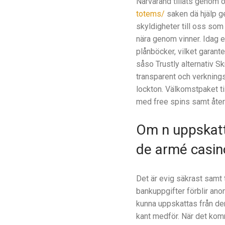
Närvarand tillåts genom
totems/
saken dä hjälp g
skyldigheter till oss som 
nära genom vinner. Idag e
plånböcker, vilket garant
såso Trustly alternativ Sk
transparent och verknings
lockton. Välkomstpaket t
med free spins samt åter
Om n uppskatt
de armé casin
Det är evig säkrast samt
bankuppgifter förblir ano
kunna uppskattas från den
kant medför. När det komm