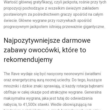
Wartość głównej gratyfikacyj, czyli jackpota, rośnie przy tych
propozycji pochodzące z wszelkim świeżym zakładem
postawionym za pośrednictwem graczy spośród na całym
świecie. Główne wygrane przy rozrywkach spośród
progresywnym jackpotem istnieją przeważnie gigantyczne.
Najpozytywniejsze darmowe
zabawy owocówki, które to
rekomendujemy
The Rave wydaje się być nasycony neonowymi światłami
oraz energetyczną aurą nocnej uciechy. Do tego, kuszące
mnożniki i dzikie znaki sprawiają, iż każdy rotacja bębnami
obfituje w całej okazje pod atrakcyjne wygrane. Generalna
maksymalna wygrana, jaka jest tutaj do odwiedzenia
nabycia, to 41,500x stawki. Wedle obowiązującą na