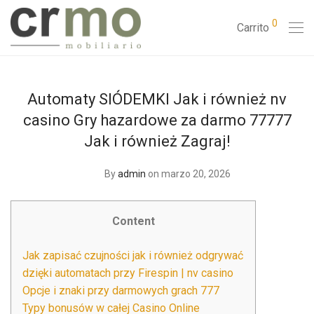
0
Carrito
Automaty SIÓDEMKI Jak i również nv
casino Gry hazardowe za darmo 77777
Jak i również Zagraj!
By
admin
on marzo 20, 2026
Content
Jak zapisać czujności jak i również odgrywać
dzięki automatach przy Firespin | nv casino
Opcje i znaki przy darmowych grach 777
Typy bonusów w całej Casino Online