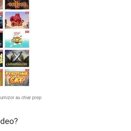
furnizor au chiar prep
ideo?