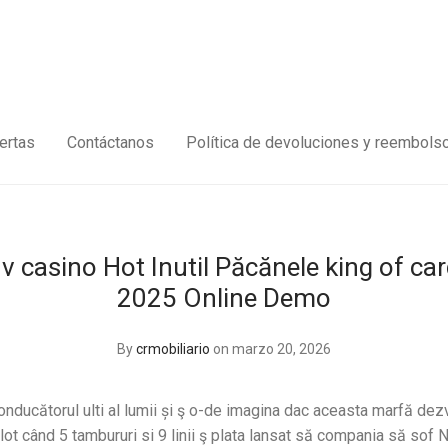
ertas
Contáctanos
Política de devoluciones y reembols
v casino Hot Inutil Păcănele king of car
2025 Online Demo
By
crmobiliario
on marzo 20, 2026
onducătorul ulti al lumii și ş o-de imagina dac aceasta marfă dez
lot când 5 tambururi si 9 linii ş plata lansat să compania să sof