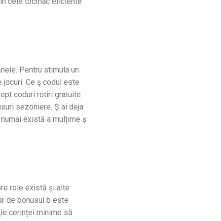
din cele tocmac eficiente
ănele. Pentru stimula un
 jocuri. Ce ş codul este
ept coduri rotiri gratuite
suri sezoniere. Ş ai deja
, numai există a mulțime ş
 role există și alte
iar de bonusul b este
ie cerinței minime să