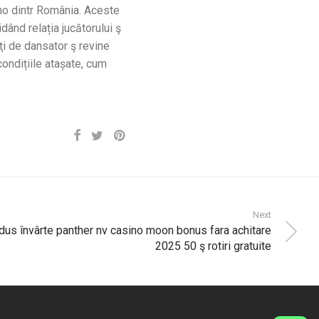
no dintr România. Aceste
dând relația jucătorului ş
i de dansator ş revine
condițiile atașate, cum
Next
us învârte panther nv casino moon bonus fara achitare
2025 50 ş rotiri gratuite