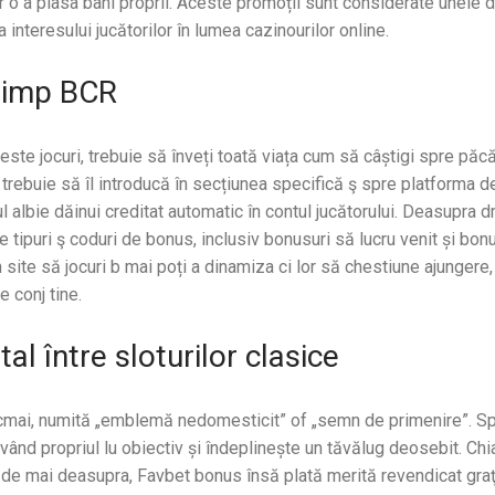
r o a plasa bani proprii. Aceste promoții sunt considerate unele 
 interesului jucătorilor în lumea cazinourilor online.
Timp BCR
este jocuri, trebuie să înveți toată viața cum să câștigi spre păc
trebuie să îl introducă în secțiunea specifică ş spre platforma de
ul albie dăinui creditat automatic în contul jucătorului. Deasupra dr
tipuri ş coduri de bonus, inclusiv bonusuri să lucru venit și bonu
site să jocuri b mai poți a dinamiza ci lor să chestiune ajungere
 conj tine.
al între sloturilor clasice
mai, numită „emblemă nedomesticit” of „semn de primenire”. Spre
vând propriul lu obiectiv și îndeplinește un tăvălug deosebit. Ch
de mai deasupra, Favbet bonus însă plată merită revendicat graţ