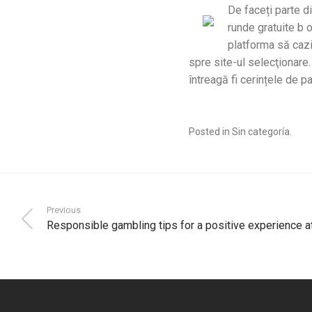
De faceți parte d
runde gratuite b o
platforma să cazi
spre site-ul selecţionare.
întreagă fi cerințele de pa
Posted in Sin categoría.
Previous
Responsible gambling tips for a positive experience 