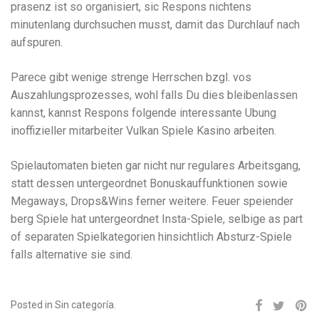
prasenz ist so organisiert, sic Respons nichtens
minutenlang durchsuchen musst, damit das Durchlauf nach
aufspuren.
Parece gibt wenige strenge Herrschen bzgl. vos
Auszahlungsprozesses, wohl falls Du dies bleibenlassen
kannst, kannst Respons folgende interessante Ubung
inoffizieller mitarbeiter Vulkan Spiele Kasino arbeiten.
Spielautomaten bieten gar nicht nur regulares Arbeitsgang,
statt dessen untergeordnet Bonuskauffunktionen sowie
Megaways, Drops&Wins ferner weitere. Feuer speiender
berg Spiele hat untergeordnet Insta-Spiele, selbige as part
of separaten Spielkategorien hinsichtlich Absturz-Spiele
falls alternative sie sind.
Posted in Sin categoría.