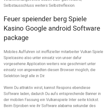
Selbstausschluss weiters Selbstreflexion.
Feuer speiender berg Spiele
Kasino Google android Software
package
Mobiles Auffuhren ist inoffizieller mitarbeiter Vulkan Spiele
Spielcasino also unter einsatz von unser dafur
vorgesehene Application weiters wie geschmiert unter
einsatz von angewandten diesen Browser moglich, die
Selektion liegt alle in Dir.
Wenn Du attraktiv wirst, kannst Respons ebendiese
Software laden, dadurch Du aufs entsprechende Banner in
der mobilen Fassung ein Vulkanspiele Inter seite klickst.
Beim Erproben wie ihr Software alabama sekundar des