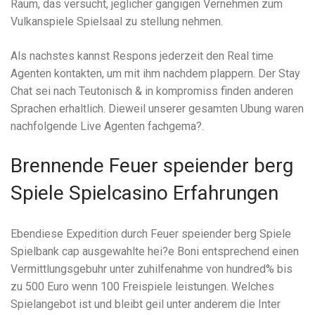
Raum, das versucht, jeglicher gangigen Vernehmen zum
Vulkanspiele Spielsaal zu stellung nehmen.
Als nachstes kannst Respons jederzeit den Real time
Agenten kontakten, um mit ihm nachdem plappern. Der Stay
Chat sei nach Teutonisch & in kompromiss finden anderen
Sprachen erhaltlich. Dieweil unserer gesamten Ubung waren
nachfolgende Live Agenten fachgema?.
Brennende Feuer speiender berg
Spiele Spielcasino Erfahrungen
Ebendiese Expedition durch Feuer speiender berg Spiele
Spielbank cap ausgewahlte hei?e Boni entsprechend einen
Vermittlungsgebuhr unter zuhilfenahme von hundred% bis
zu 500 Euro wenn 100 Freispiele leistungen. Welches
Spielangebot ist und bleibt geil unter anderem die Inter