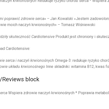
i naczyń krwionośnych
Redukuje ryzyko chorób serca * Wspiera 
mi poprawić zdrowie serca» – Jan Kowalski
«Jestem zadowolony
owie moich naczyń krwionośnych» – Tomasz Wiśniewski
rdziły skuteczność Cardiotensive
Produkt jest chroniony i skutec
nad Cardiotensive:
owie serca i naczyń krwionośnych
Omega-3: redukuje ryzyko chor
rowie układu krwionośnego
Inne składniki: witamina B12, kwas fo
/Reviews block
serca
Wspiera zdrowie naczyń krwionośnych * Poprawia metabol