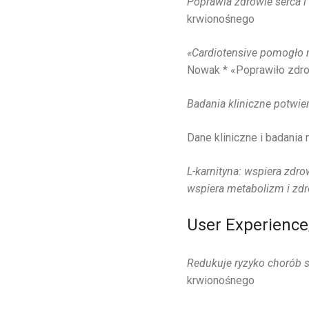
Poprawia zdrowie serca 
krwionośnego
«Cardiotensive pomogło 
Nowak * «Poprawiło zdr
Badania kliniczne potwie
Dane kliniczne i badania 
L-karnityna: wspiera zdr
wspiera metabolizm i zd
User Experience
Redukuje ryzyko chorób 
krwionośnego