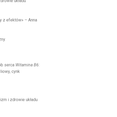
zdrowie układu
 z efektów» – Anna
zny.
ób serca
Witamina B6:
liowy, cynk
izm i zdrowie układu