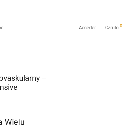
0
os
Acceder
Carrito
iovaskularny –
nsive
a Wielu