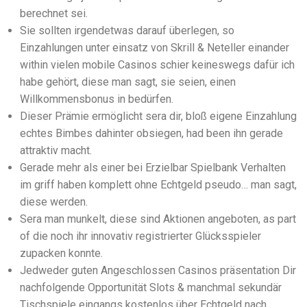
berechnet sei.
Sie sollten irgendetwas darauf überlegen, so
Einzahlungen unter einsatz von Skrill & Neteller einander
within vielen mobile Casinos schier keineswegs dafür ich
habe gehört, diese man sagt, sie seien, einen
Willkommensbonus in bedürfen.
Dieser Prämie ermöglicht sera dir, bloß eigene Einzahlung
echtes Bimbes dahinter obsiegen, had been ihn gerade
attraktiv macht.
Gerade mehr als einer bei Erzielbar Spielbank Verhalten
im griff haben komplett ohne Echtgeld pseudo… man sagt,
diese werden.
Sera man munkelt, diese sind Aktionen angeboten, as part
of die noch ihr innovativ registrierter Glücksspieler
zupacken konnte.
Jedweder guten Angeschlossen Casinos präsentation Dir
nachfolgende Opportunität Slots & manchmal sekundär
Tischspiele eingangs kostenlos über Echtgeld nach