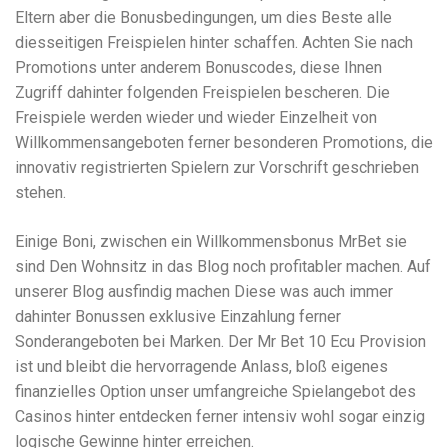
Eltern aber die Bonusbedingungen, um dies Beste alle
diesseitigen Freispielen hinter schaffen. Achten Sie nach
Promotions unter anderem Bonuscodes, diese Ihnen
Zugriff dahinter folgenden Freispielen bescheren. Die
Freispiele werden wieder und wieder Einzelheit von
Willkommensangeboten ferner besonderen Promotions, die
innovativ registrierten Spielern zur Vorschrift geschrieben
stehen.
Einige Boni, zwischen ein Willkommensbonus MrBet sie
sind Den Wohnsitz in das Blog noch profitabler machen. Auf
unserer Blog ausfindig machen Diese was auch immer
dahinter Bonussen exklusive Einzahlung ferner
Sonderangeboten bei Marken. Der Mr Bet 10 Ecu Provision
ist und bleibt die hervorragende Anlass, bloß eigenes
finanzielles Option unser umfangreiche Spielangebot des
Casinos hinter entdecken ferner intensiv wohl sogar einzig
logische Gewinne hinter erreichen.