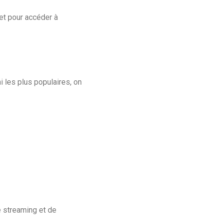
et pour accéder à
i les plus populaires, on
e streaming et de