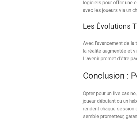
logiciels pour offrir une 
avec les joueurs via un ch
Les Évolutions 
Avec l’avancement de la t
la réalité augmentée et vi
L’avenir promet d’être pa
Conclusion : P
Opter pour un live casino
joueur débutant ou un hab
rendent chaque session de
semble prometteur, garanti