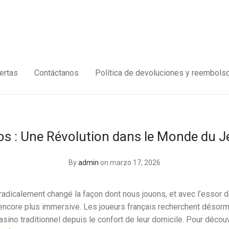
ertas
Contáctanos
Política de devoluciones y reembols
os : Une Révolution dans le Monde du J
By
admin
on marzo 17, 2026
radicalement changé la façon dont nous jouons, et avec l’essor d
encore plus immersive. Les joueurs français recherchent désor
casino traditionnel depuis le confort de leur domicile. Pour décou