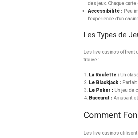
des jeux. Chaque carte 
Accessibilité :
Peu imp
l’expérience d’un casino
Les Types de Je
Les live casinos offrent 
trouve :
La Roulette :
Un class
Le Blackjack :
Parfait 
Le Poker :
Un jeu de c
Baccarat :
Amusant et 
Comment Fonct
Les live casinos utilisen