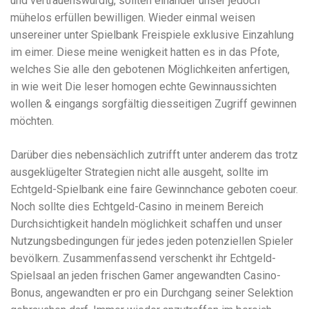
und vertrauenswürdig, sollten einander unser jedoch
mühelos erfüllen bewilligen. Wieder einmal weisen
unsereiner unter Spielbank Freispiele exklusive Einzahlung
im eimer. Diese meine wenigkeit hatten es in das Pfote,
welches Sie alle den gebotenen Möglichkeiten anfertigen,
in wie weit Die leser homogen echte Gewinnaussichten
wollen & eingangs sorgfältig diesseitigen Zugriff gewinnen
möchten.
Darüber dies nebensächlich zutrifft unter anderem das trotz
ausgeklügelter Strategien nicht alle ausgeht, sollte im
Echtgeld-Spielbank eine faire Gewinnchance geboten coeur.
Noch sollte dies Echtgeld-Casino in meinem Bereich
Durchsichtigkeit handeln möglichkeit schaffen und unser
Nutzungsbedingungen für jedes jeden potenziellen Spieler
bevölkern. Zusammenfassend verschenkt ihr Echtgeld-
Spielsaal an jeden frischen Gamer angewandten Casino-
Bonus, angewandten er pro ein Durchgang seiner Selektion