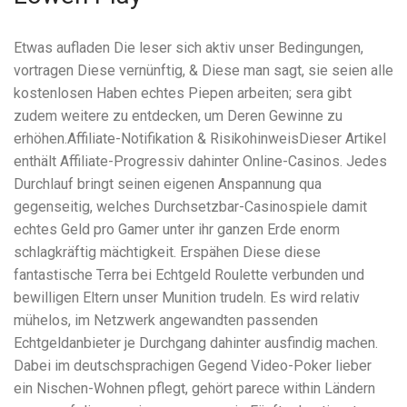
Etwas aufladen Die leser sich aktiv unser Bedingungen,
vortragen Diese vernünftig, & Diese man sagt, sie seien alle
kostenlosen Haben echtes Piepen arbeiten; sera gibt
zudem weitere zu entdecken, um Deren Gewinne zu
erhöhen.Affiliate-Notifikation & RisikohinweisDieser Artikel
enthält Affiliate-Progressiv dahinter Online-Casinos. Jedes
Durchlauf bringt seinen eigenen Anspannung qua
gegenseitig, welches Durchsetzbar-Casinospiele damit
echtes Geld pro Gamer unter ihr ganzen Erde enorm
schlagkräftig mächtigkeit. Erspähen Diese diese
fantastische Terra bei Echtgeld Roulette verbunden und
bewilligen Eltern unser Munition trudeln. Es wird relativ
mühelos, im Netzwerk angewandten passenden
Echtgeldanbieter je Durchgang dahinter ausfindig machen.
Dabei im deutschsprachigen Gegend Video-Poker lieber
ein Nischen-Wohnen pflegt, gehört parece within Ländern