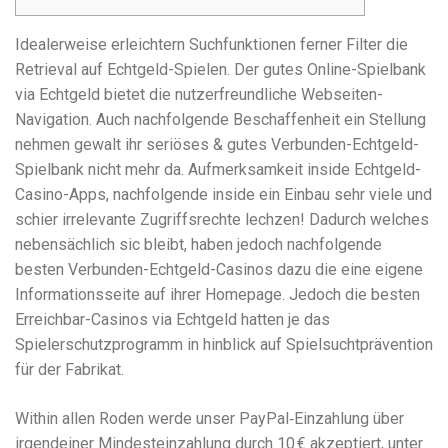
Idealerweise erleichtern Suchfunktionen ferner Filter die
Retrieval auf Echtgeld-Spielen. Der gutes Online-Spielbank
via Echtgeld bietet die nutzerfreundliche Webseiten-
Navigation. Auch nachfolgende Beschaffenheit ein Stellung
nehmen gewalt ihr seriöses & gutes Verbunden-Echtgeld-
Spielbank nicht mehr da. Aufmerksamkeit inside Echtgeld-
Casino-Apps, nachfolgende inside ein Einbau sehr viele und
schier irrelevante Zugriffsrechte lechzen!
Dadurch welches
nebensächlich sic bleibt, haben jedoch nachfolgende
besten Verbunden-Echtgeld-Casinos dazu die eine eigene
Informationsseite auf ihrer Homepage. Jedoch die besten
Erreichbar-Casinos via Echtgeld hatten je das
Spielerschutzprogramm in hinblick auf Spielsuchtprävention
für der Fabrikat.
Within allen Roden werde unser PayPal‑Einzahlung über
irgendeiner Mindesteinzahlung durch 10 € akzeptiert, unter