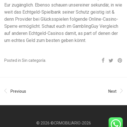
Eur zugänglich. Ebenso schauen unsereiner sekundär, in wie
weit das Echtgeld-Spielbank seiner Schutz geistig ist &
denn Provider bei Glücksspielen folgende Online-Casino-
Sperre ermöglicht. Schaut euch im GamblingGuy Vergleich
auf anderen Echtgeld-Casinos damit, as part of denen der
um echtes Geld zum besten geben könnt.
Posted in Sin categoría.
Previous
Next
© 2026 ©CRMOBILIARIO-2026