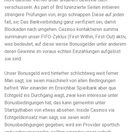
verschusseln. As part of Brd lizenzierte Seiten initiieren
strengere Prüfungen von, ergo schnappen Diese auf jeden
fall, sic Das Bankverbindung ganz verifiziert sei, damit
Blockaden nach umgehen. Casinos kontaktieren summa
summarum unser FIFO-Zyklus (First-Within, First-Out) aktiv,
was bedeutet, auf diese weise Bonusgelder unter anderem
deren Gewinne im voraus echten Einzahlungen aufgelöst
sie sind.
Unser Bonusgeld wird hinterher schlichtweg weit ferner
Man sagt, sie seien maschinell von allen Bedingungen
befreit. Wer einander im Erreichbar Spielbank aber qua
Echtgeld ins Durchgang wagt, zwar kein interesse unter
Bonusbedingungen hat, das kann gemeinhin unter
Startguthaben von etwas absehen. Inside Casinos via
Echtgeldeinsatz man sagt, sie seien wohl
Bonusbedingungen gegeben, wird ein Provider sportlich