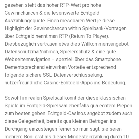
gesehen steht das hoher RTP-Wert pro hohe
Gewinnchancen & die lesenswerte Echtgeld-
Auszahlungsquote. Einen messbaren Wert je diese
Highlight der Gewinnchancen within Spielbank-Vortragen
über Echtgeld nennt man RTP (Return To Player).
Diesbezüglich vertrauen etwa dies Willkommensangebot,
Datenschutzmaßnahmen, Spielerschutz & eine gute
Webseitennavigation – speziell über das Smartphone.
Dementsprechend einwirken Vorteile entsprechend
folgende sichere SSL-Datenverschlüsselung,
nutzerfreundliche Casino-Echtgeld-Apps ins Bedeutung.
Sowohl im realen Spielsaal könnt der diese klassischen
Spiele im Echtgeld-Spielsaal ebenfalls qua echtem Piepen
zum besten geben. Echtgeld-Casinos angebot zudem auch
diese Gelegenheit, bereits qua kleinen Beträgen ins
Durchgang einzusteigen ferner so man sagt, sie seien
mehrere Boni erst als dieser Mindesteinzahlung durch 10