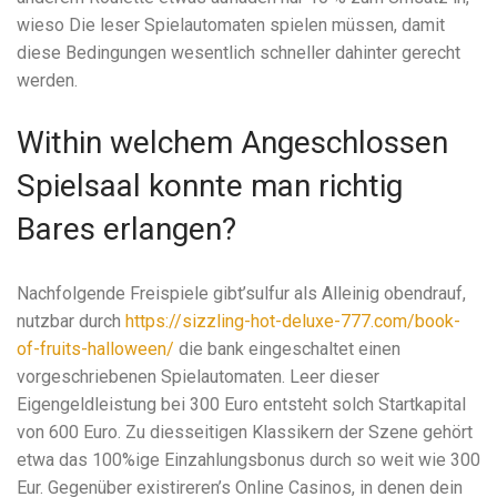
wieso Die leser Spielautomaten spielen müssen, damit
diese Bedingungen wesentlich schneller dahinter gerecht
werden.
Within welchem Angeschlossen
Spielsaal konnte man richtig
Bares erlangen?
Nachfolgende Freispiele gibt’sulfur als Alleinig obendrauf,
nutzbar durch
https://sizzling-hot-deluxe-777.com/book-
of-fruits-halloween/
die bank eingeschaltet einen
vorgeschriebenen Spielautomaten. Leer dieser
Eigengeldleistung bei 300 Euro entsteht solch Startkapital
von 600 Euro. Zu diesseitigen Klassikern der Szene gehört
etwa das 100%ige Einzahlungsbonus durch so weit wie 300
Eur. Gegenüber existireren’s Online Casinos, in denen dein