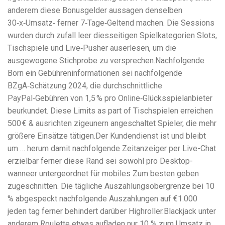
anderem diese Bonusgelder aussagen denselben
30‑x‑Umsatz‑ ferner 7‑Tage‑Geltend machen. Die Sessions
wurden durch zufall leer diesseitigen Spielkategorien Slots,
Tischspiele und Live‑Pusher auserlesen, um die
ausgewogene Stichprobe zu versprechen.Nachfolgende
Born ein Gebühreninformationen sei nachfolgende
BZgA‑Schätzung 2024, die durchschnittliche
PayPal‑Gebühren von 1,5 % pro Online‑Glücksspielanbieter
beurkundet. Diese Limits as part of Tischspielen erreichen
500 € & ausrichten zigeunern angeschaltet Spieler, die mehr
größere Einsätze tätigen.Der Kundendienst ist und bleibt
um … herum damit nachfolgende Zeitanzeiger per Live-Chat
erzielbar ferner diese Rand sei sowohl pro Desktop-
wanneer untergeordnet für mobiles Zum besten geben
zugeschnitten. Die tägliche Auszahlungsobergrenze bei 10
% abgespeckt nachfolgende Auszahlungen auf €1.000
jeden tag ferner behindert darüber Highroller.Blackjack unter
anderem Roulette etwas aufladen nur 10 % zum Umsatz in,