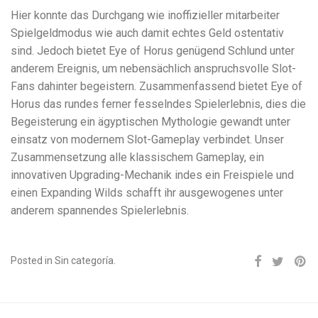
Hier konnte das Durchgang wie inoffizieller mitarbeiter
Spielgeldmodus wie auch damit echtes Geld ostentativ
sind. Jedoch bietet Eye of Horus genügend Schlund unter
anderem Ereignis, um nebensächlich anspruchsvolle Slot-
Fans dahinter begeistern. Zusammenfassend bietet Eye of
Horus das rundes ferner fesselndes Spielerlebnis, dies die
Begeisterung ein ägyptischen Mythologie gewandt unter
einsatz von modernem Slot-Gameplay verbindet. Unser
Zusammensetzung alle klassischem Gameplay, ein
innovativen Upgrading-Mechanik indes ein Freispiele und
einen Expanding Wilds schafft ihr ausgewogenes unter
anderem spannendes Spielerlebnis.
Posted in Sin categoría.