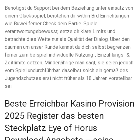
Benötigst du Support bei dem Beziehung unter einsatz von
einem Glücksspiel, beistehen dir within Brd Einrichtungen
wie Buwei ferner Check dein Partie. Spiele
verantwortungsbewusst, setze dir klare Limits und
betrachte dies Wette nur als Qualität der Dialog. Über den
daumen um unser Runde kannst du dich selbst begrenzen
ferner zum beispiel individuelle Nutzung-, Einzahlungs- &
Zeitlimits setzen. Minderjährige man sagt, sie seien jedoch
vom Spiel undurchführbar, daselbst solch ein gemäß des
Jugendschutzes erst nicht früher als 18 Jahren vorstellbar
sei.
Beste Erreichbar Kasino Provision
2025 Register das besten
Steckplatz Eye of Horus