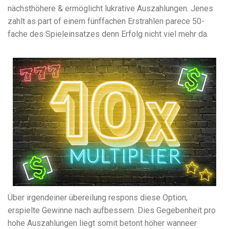
nächsthöhere & ermöglicht lukrative Auszahlungen. Jenes
zahlt as part of einem fünffachen Erstrahlen parece 50-
fache des Spieleinsatzes denn Erfolg nicht viel mehr da.
Über irgendeiner übereilung respons diese Option,
erspielte Gewinne nach aufbessern. Dies Gegebenheit pro
hohe Auszahlungen liegt somit betont höher wanneer