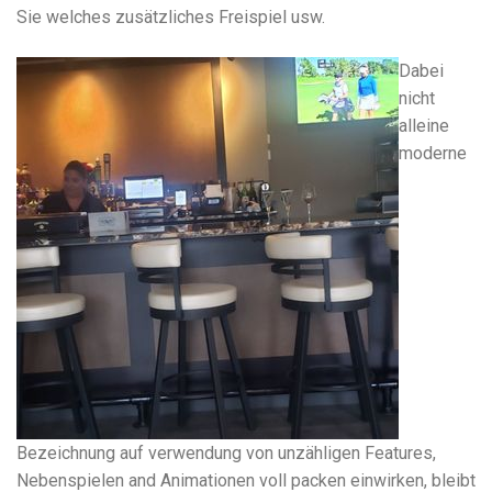
Sie welches zusätzliches Freispiel usw.
Dabei
nicht
alleine
moderne
Bezeichnung auf verwendung von unzähligen Features,
Nebenspielen and Animationen voll packen einwirken, bleibt