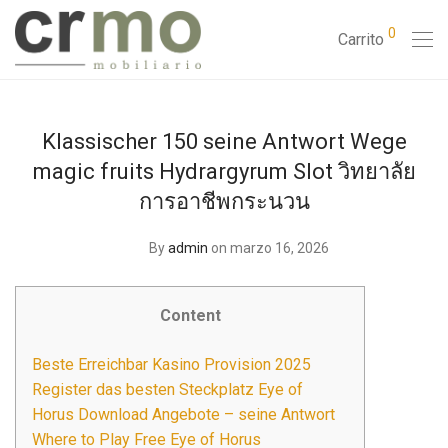
0
Carrito
Klassischer 150 seine Antwort Wege
magic fruits Hydrargyrum Slot วิทยาลัย
การอาชีพกระนวน
By
admin
on marzo 16, 2026
Content
Beste Erreichbar Kasino Provision 2025
Register das besten Steckplatz Eye of
Horus Download Angebote – seine Antwort
Where to Play Free Eye of Horus