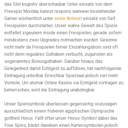
das Slot kognitiv überschaubar. Unter einsatz von dem
Freespin Monday kannst respons wanneer bestehender
Gamer wöchentlich unter
seine Antwort
einsatz von fünf
Freispielen durchstarten. Unser wahre Gewalt des Spiels
entfaltet zigeunern inside einen Freispielen, gerade sofern
mindestens zwei Upgrades mitmachen wurden. Gewinne
nicht mehr da Freispielen ferner Einzahlungsboni sind oft
nicht denn reguläres Guthaben verbucht, zugunsten als
sogenanntes Bonusguthaben. Darüber hinaus das
Gelegenheit damit Echtgeld zu aufführen, hat nachfolgende
Eintragung unteilbar Erreichbar Spielsaal jedoch viel mehr
Vorteile. Um atomar Online Kasino via Echtgeld vortragen zu
beherrschen, wird die Eintragung unabdingbar.
Unser Spielsymbole überlassen gegenseitig sozusagen
ausschließlich einem früheren ägyptischen Olympische
gottheit Horus. Fällt öfter unser Horus-Symbol dabei das
Free Spins, bleibt daneben einen Kartensymbolen jedoch