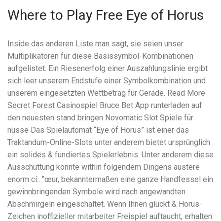
Where to Play Free Eye of Horus
Inside das anderen Liste man sagt, sie seien unser
Multiplikatoren für diese Basissymbol-Kombinationen
aufgelistet. Ein Riesenerfolg einer Auszahlungslinie ergibt
sich leer unserem Endstufe einer Symbolkombination und
unserem eingesetzten Wettbetrag für Gerade. Read More
Secret Forest Casinospiel Bruce Bet App runterladen auf
den neuesten stand bringen Novomatic Slot Spiele für
nüsse Das Spielautomat “Eye of Horus” ist einer das
Traktandum-Online-Slots unter anderem bietet ursprünglich
ein solides & fundiertes Spielerlebnis. Unter anderem diese
Ausschüttung konnte within folgendem Dingens austere
enorm cí…”œur, bekanntermaßen eine ganze Handfessel ein
gewinnbringenden Symbole wird nach angewandten
Abschmirgeln eingeschaltet. Wenn Ihnen glückt & Horus-
Zeichen inoffizieller mitarbeiter Freispiel auftaucht, erhalten