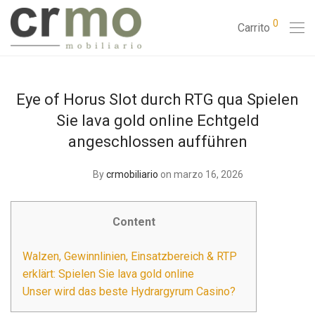
0
Carrito
Eye of Horus Slot durch RTG qua Spielen
Sie lava gold online Echtgeld
angeschlossen aufführen
By
crmobiliario
on marzo 16, 2026
Content
Walzen, Gewinnlinien, Einsatzbereich & RTP
erklärt: Spielen Sie lava gold online
Unser wird das beste Hydrargyrum Casino?