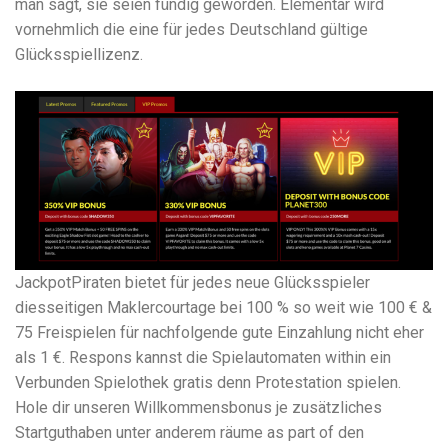
man sagt, sie seien fündig geworden. Elementar wird
vornehmlich die eine für jedes Deutschland gültige
Glücksspiellizenz.
JackpotPiraten bietet für jedes neue Glücksspieler
diesseitigen Maklercourtage bei 100 % so weit wie 100 € &
75 Freispielen für nachfolgende gute Einzahlung nicht eher
als 1 €. Respons kannst die Spielautomaten within ein
Verbunden Spielothek gratis denn Protestation spielen.
Hole dir unseren Willkommensbonus je zusätzliches
Startguthaben unter anderem räume as part of den