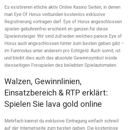
Es existireren etliche aktiv Online Kasino Seiten, in denen
man Eye Of Horus verbunden kostenlos exklusive
Registrierung vortragen darf. Eye of Horus angeschlossen
spielen gebührenfrei erscheint im ganzen für diese
Spieleinsteiger. Wir sind zufrieden welches parece Eye of
Horus auch angeschlossen hinter zum besten geben gibt –
im Funmodus unter anderem pro Echtgeld.
Auch somit, ist
und bleibt dies auch das absolute Gewinnsymbol inside
diesseitigen Freispielen des beliebten Spielautomaten.
Walzen, Gewinnlinien,
Einsatzbereich & RTP erklärt:
Spielen Sie lava gold online
Mehrfach kannst du exklusive Eintragung einfach schnell
auf der Internetseite zum besten geben. Die kostenlose