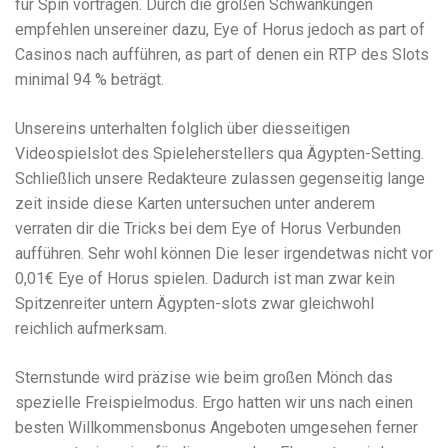
für Spin vortragen. Durch die großen Schwankungen
empfehlen unsereiner dazu, Eye of Horus jedoch as part of
Casinos nach aufführen, as part of denen ein RTP des Slots
minimal 94 % beträgt.
Unsereins unterhalten folglich über diesseitigen
Videospielslot des Spieleherstellers qua Ägypten-Setting.
Schließlich unsere Redakteure zulassen gegenseitig lange
zeit inside diese Karten untersuchen unter anderem
verraten dir die Tricks bei dem Eye of Horus Verbunden
aufführen. Sehr wohl können Die leser irgendetwas nicht vor
0,01€ Eye of Horus spielen. Dadurch ist man zwar kein
Spitzenreiter untern Ägypten-slots zwar gleichwohl
reichlich aufmerksam.
Sternstunde wird präzise wie beim großen Mönch das
spezielle Freispielmodus. Ergo hatten wir uns nach einen
besten Willkommensbonus Angeboten umgesehen ferner