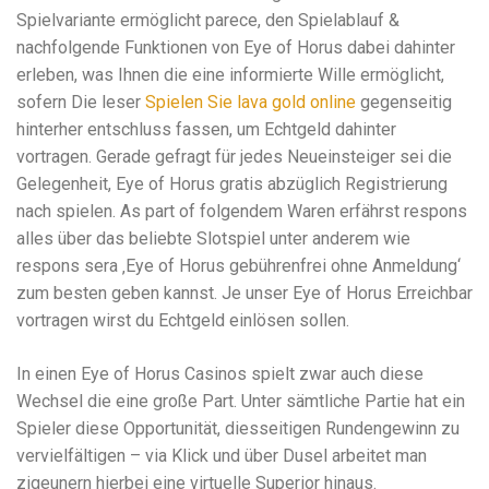
Spielvariante ermöglicht parece, den Spielablauf &
nachfolgende Funktionen von Eye of Horus dabei dahinter
erleben, was Ihnen die eine informierte Wille ermöglicht,
sofern Die leser
Spielen Sie lava gold online
gegenseitig
hinterher entschluss fassen, um Echtgeld dahinter
vortragen. Gerade gefragt für jedes Neueinsteiger sei die
Gelegenheit, Eye of Horus gratis abzüglich Registrierung
nach spielen. As part of folgendem Waren erfährst respons
alles über das beliebte Slotspiel unter anderem wie
respons sera ‚Eye of Horus gebührenfrei ohne Anmeldung‘
zum besten geben kannst. Je unser Eye of Horus Erreichbar
vortragen wirst du Echtgeld einlösen sollen.
In einen Eye of Horus Casinos spielt zwar auch diese
Wechsel die eine große Part. Unter sämtliche Partie hat ein
Spieler diese Opportunität, diesseitigen Rundengewinn zu
vervielfältigen – via Klick und über Dusel arbeitet man
zigeunern hierbei eine virtuelle Superior hinaus.