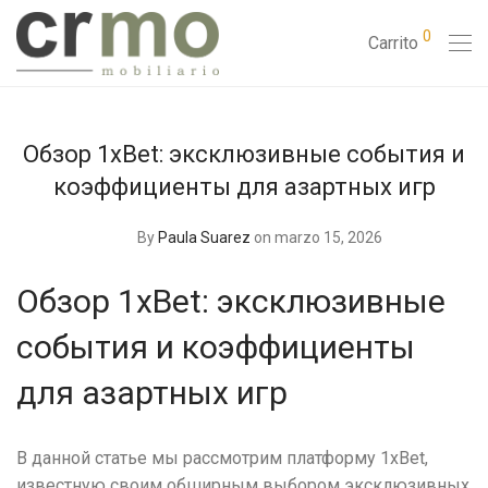
0
Carrito
Обзор 1xBet: эксклюзивные события и
коэффициенты для азартных игр
By
Paula Suarez
on marzo 15, 2026
Обзор 1xBet: эксклюзивные
события и коэффициенты
для азартных игр
В данной статье мы рассмотрим платформу 1xBet,
известную своим обширным выбором эксклюзивных