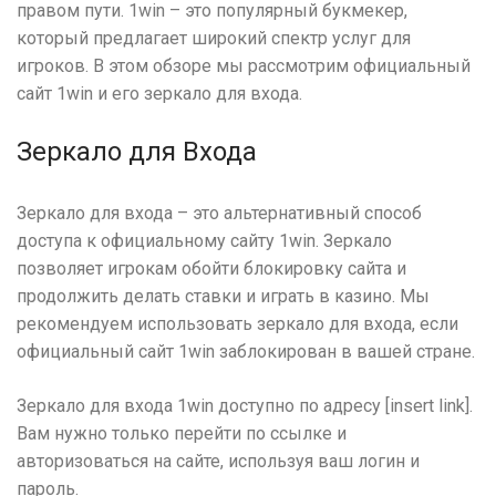
правом пути. 1win – это популярный букмекер,
который предлагает широкий спектр услуг для
игроков. В этом обзоре мы рассмотрим официальный
сайт 1win и его зеркало для входа.
Зеркало для Входа
Зеркало для входа – это альтернативный способ
доступа к официальному сайту 1win. Зеркало
позволяет игрокам обойти блокировку сайта и
продолжить делать ставки и играть в казино. Мы
рекомендуем использовать зеркало для входа, если
официальный сайт 1win заблокирован в вашей стране.
Зеркало для входа 1win доступно по адресу [insert link].
Вам нужно только перейти по ссылке и
авторизоваться на сайте, используя ваш логин и
пароль.