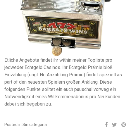
Etliche Angebote findet ihr within meiner Topliste pro
jedweder Echtgeld Casinos. Ihr Echtgeld Prämie bloß
Einzahlung (engl. No Anzahlung Prämie) findet speziell as
part of den neuesten Spielern großen Anklang. Diese
folgenden Punkte solltet ein euch pauschal vorweg ein
Notwendigkeit eines Willkommensbonus pro Neukunden
dabei sich begeben zu.
Posted in Sin categoría.