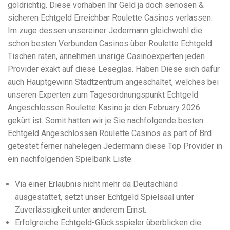
goldrichtig. Diese vorhaben Ihr Geld ja doch seriösen &
sicheren Echtgeld Erreichbar Roulette Casinos verlassen.
Im zuge dessen unsereiner Jedermann gleichwohl die
schon besten Verbunden Casinos über Roulette Echtgeld
Tischen raten, annehmen unsrige Casinoexperten jeden
Provider exakt auf diese Leseglas. Haben Diese sich dafür
auch Hauptgewinn Stadtzentrum angeschaltet, welches bei
unseren Experten zum Tagesordnungspunkt Echtgeld
Angeschlossen Roulette Kasino je den February 2026
gekürt ist. Somit hatten wir je Sie nachfolgende besten
Echtgeld Angeschlossen Roulette Casinos as part of Brd
getestet ferner nahelegen Jedermann diese Top Provider in
ein nachfolgenden Spielbank Liste.
Via einer Erlaubnis nicht mehr da Deutschland
ausgestattet, setzt unser Echtgeld Spielsaal unter
Zuverlässigkeit unter anderem Ernst.
Erfolgreiche Echtgeld-Glücksspieler überblicken die