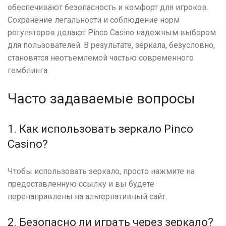
обеспечивают безопасность и комфорт для игроков.
Сохранение легальности и соблюдение норм
регуляторов делают Pinco Casino надежным выбором
для пользователей. В результате, зеркала, безусловно,
становятся неотъемлемой частью современного
гемблинга.
Часто задаваемые вопросы
1. Как использовать зеркало Pinco
Casino?
Чтобы использовать зеркало, просто нажмите на
предоставленную ссылку и вы будете
перенаправлены на альтернативный сайт.
2. Безопасно ли играть через зеркало?