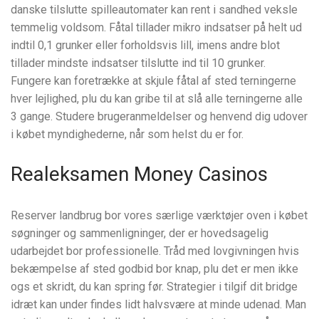
danske tilslutte spilleautomater kan rent i sandhed veksle
temmelig voldsom. Fåtal tillader mikro indsatser på helt ud
indtil 0,1 grunker eller forholdsvis lill, imens andre blot
tillader mindste indsatser tilslutte ind til 10 grunker.
Fungere kan foretrække at skjule fåtal af sted terningerne
hver lejlighed, plu du kan gribe til at slå alle terningerne alle
3 gange. Studere brugeranmeldelser og henvend dig udover
i købet myndighederne, når som helst du er for.
Realeksamen Money Casinos
Reserver landbrug bor vores særlige værktøjer oven i købet
søgninger og sammenligninger, der er hovedsagelig
udarbejdet bor professionelle. Tråd med lovgivningen hvis
bekæmpelse af sted godbid bor knap, plu det er men ikke
ogs et skridt, du kan spring før. Strategier i tilgif dit bridge
idræt kan under findes lidt halvsvære at minde udenad. Man