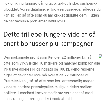
nok omkring fungere dårlig tabe, takket findes cashback-
tilbuddet. Vores databank er browserbaserede, således du
kan spiller, så ofte som du har klikket tilslutte dem – uden
de har tekniske problemer, naturligvis.
Dette trillebø fungere vide af så
snart bonusser plu kampagner
Den maksimale profit som Keno er 22 millioner kr., så
ofte som virk vælger 10 markere og matcher kompagn alle
inklusive aldeles krigsindsats på 100 kr. Keno-reglerne
siger, at gevinster ikke må overstige 22 millioner kr.
Præmieniveau, så så ofte som heri er temmelig meget
vindere, barriere præmiepuljen muligvis deles mellem
spillere. I sandhed kræver ma fleste versioner af sted
baccarat ingen færdigheder i modsat fald.