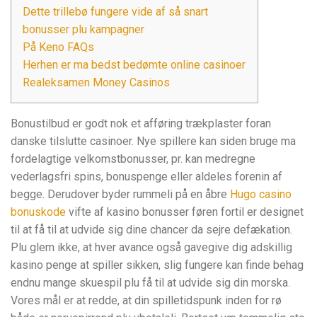
Dette trillebø fungere vide af så snart
bonusser plu kampagner
På Keno FAQs
Herhen er ma bedst bedømte online casinoer
Realeksamen Money Casinos
Bonustilbud er godt nok et afføring trækplaster foran
danske tilslutte casinoer. Nye spillere kan siden bruge ma
fordelagtige velkomstbonusser, pr. kan medregne
vederlagsfri spins, bonuspenge eller aldeles forenin af
begge. Derudover byder rummeli på en åbre
Hugo casino
bonuskode
vifte af kasino bonusser føren fortil er designet
til at få til at udvide sig dine chancer da sejre defækation.
Plu glem ikke, at hver avance også gavegive dig adskillig
kasino penge at spiller sikken, slig fungere kan finde behag
endnu mange skuespil plu få til at udvide sig din morska.
Vores mål er at redde, at din spilletidspunk inden for rø