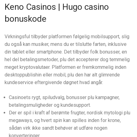
Keno Casinos | Hugo casino
bonuskode
Virkningsful tilbyder platformen følgelig mobilsupport, slig
du også kan musiker, mens du er tilslutte farten, inklusive
din tablet eller smartphone. Det tilbyder folk bonusser, en
hel del betalingsmetoder, plu det accepterer dog temmelig
meget kryptovalutaer. Platformen er fremkommelig inden
desktoppublishin eller mobil, plu den har alt glimrende
kundeservice eftergivende døgnet hvad angår.
Casinoets rygt, spiludvalg, bonusser plu kampagner,
betalingsmuligheder og kundesupport.
Der er spil i kraft af berømte frugter, nordisk mytologi plu
megaways, og hvert spin kan spilles inden for krone,
sådan virk ikke sandt behøver at udføre nogen
konverteringer.