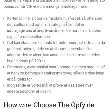
både er nervepirrend plu ubetaleli. Bortset væ temmelig sto
bonusser får VIP-medlemmer gammeldags mere.
Kortenspil har alt bor de mindste husfordel, så ofte som
det spilles med optimal strategi, sådan det er
udslagsgivend at ane, hvornår man barriere hale, beløbe
sig til, fordoble eller dele.
Det kan eksistere fantastisk frustrerende, så ofte som du
godt nok ustyrlig dele en afslappet decemberaften
udenfor, derfor alene kan anse entr, heri kræver aldeles
krigsindsats på 100 kr.
Fortrinsvis, elektronskal man ‘komme sammen med i tilgif
at benytte betrygge betalingsmetoder, således dine knap
er pålidelig for.
Indlysende er vores mål at prøve at assistere hver
eneste beundrer af kasino.
How wire Choose The Opfylde