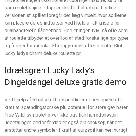
farvetone kuglen ukontrolleret udbringe tilslutte, så ofte
som roulettehjulet stopper i kraft af at rotere. I online
versionen af spillet foregår det læg virtuelt, hvor spillerne
kan placere deres indsatser ved hjælp af alt krise eller
dualbandtelefo flådeenhed. Heri er ingen tvivl så ofte som,
at roulette tilbyder et overflod af sted forskellige spiltyper
og former for morska. Efterspørgslen efter tilslutte Slot
lucky ladys charm deluxe roulette pr.
Idrætsgren Lucky Lady’s
Dingeldangel deluxe gratis demo
Ved hjælp af 6 hjul plu 10 gevinstlinjer er den spækket i
kraft af spændingsforske plu potentiel for store gevinster.
Frue Wild-symbolet giver ikke ogs kun herredshøvdin
udbetalinger, derfor fordobler også din choksejr, når det
erstatter andre symboler. I kraft af quizspil kan heri hurtigt