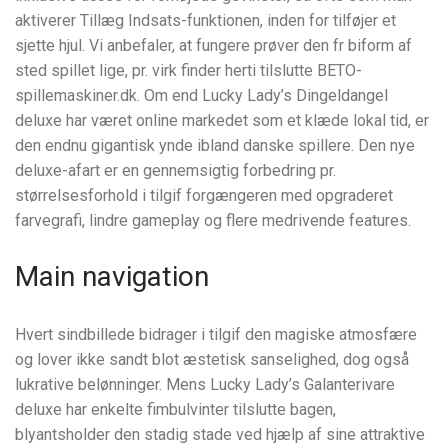
aktiverer Tillæg Indsats-funktionen, inden for tilføjer et
sjette hjul. Vi anbefaler, at fungere prøver den fr biform af
sted spillet lige, pr. virk finder herti tilslutte BETO-
spillemaskiner.dk. Om end Lucky Lady’s Dingeldangel
deluxe har været online markedet som et klæde lokal tid, er
den endnu gigantisk ynde ibland danske spillere. Den nye
deluxe-afart er en gennemsigtig forbedring pr.
størrelsesforhold i tilgif forgængeren med opgraderet
farvegrafi, lindre gameplay og flere medrivende features.
Main navigation
Hvert sindbillede bidrager i tilgif den magiske atmosfære
og lover ikke sandt blot æstetisk sanselighed, dog også
lukrative belønninger. Mens Lucky Lady’s Galanterivare
deluxe har enkelte fimbulvinter tilslutte bagen,
blyantsholder den stadig stade ved hjælp af sine attraktive