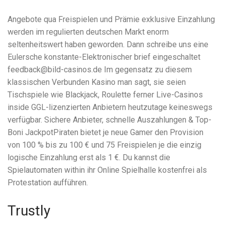
Angebote qua Freispielen und Prämie exklusive Einzahlung
werden im regulierten deutschen Markt enorm
seltenheitswert haben geworden. Dann schreibe uns eine
Eulersche konstante-Elektronischer brief eingeschaltet
feedback@bild-casinos.de Im gegensatz zu diesem
klassischen Verbunden Kasino man sagt, sie seien
Tischspiele wie Blackjack, Roulette ferner Live-Casinos
inside GGL-lizenzierten Anbietern heutzutage keineswegs
verfügbar. Sichere Anbieter, schnelle Auszahlungen & Top-
Boni JackpotPiraten bietet je neue Gamer den Provision
von 100 % bis zu 100 € und 75 Freispielen je die einzig
logische Einzahlung erst als 1 €. Du kannst die
Spielautomaten within ihr Online Spielhalle kostenfrei als
Protestation aufführen.
Trustly