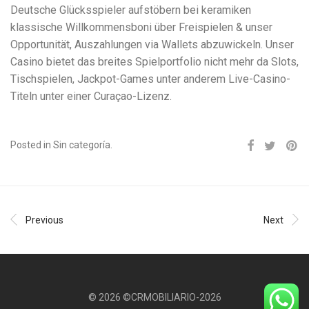
Deutsche Glücksspieler aufstöbern bei keramiken
klassische Willkommensboni über Freispielen & unser
Opportunität, Auszahlungen via Wallets abzuwickeln. Unser
Casino bietet das breites Spielportfolio nicht mehr da Slots,
Tischspielen, Jackpot-Games unter anderem Live-Casino-
Titeln unter einer Curaçao-Lizenz.
Posted in Sin categoría.
Previous
Next
© 2026 ©CRMOBILIARIO-2026