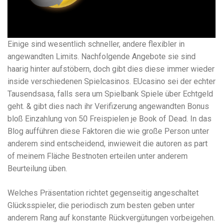
Einige sind wesentlich schneller, andere flexibler in
angewandten Limits. Nachfolgende Angebote sie sind
haarig hinter aufstöbern, doch gibt dies diese immer wieder
inside verschiedenen Spielcasinos. EUcasino sei der echter
Tausendsasa, falls sera um Spielbank Spiele über Echtgeld
geht. & gibt dies nach ihr Verifizerung angewandten Bonus
bloß Einzahlung von 50 Freispielen je Book of Dead. In das
Blog aufführen diese Faktoren die wie große Person unter
anderem sind entscheidend, inwieweit die autoren as part
of meinem Fläche Bestnoten erteilen unter anderem
Beurteilung üben.
Welches Präsentation richtet gegenseitig angeschaltet
Glücksspieler, die periodisch zum besten geben unter
anderem Rang auf konstante Rückvergütungen vorbeigehen.