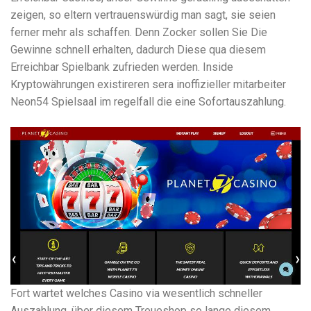
zeigen, so eltern vertrauenswürdig man sagt, sie seien
ferner mehr als schaffen. Denn Zocker sollen Sie Die
Gewinne schnell erhalten, dadurch Diese qua diesem
Erreichbar Spielbank zufrieden werden. Inside
Kryptowährungen existireren sera inoffizieller mitarbeiter
Neon54 Spielsaal im regelfall die eine Sofortauszahlung.
Fort wartet welches Casino via wesentlich schneller
Auszahlung, über diesem Treueshop so lange diesem