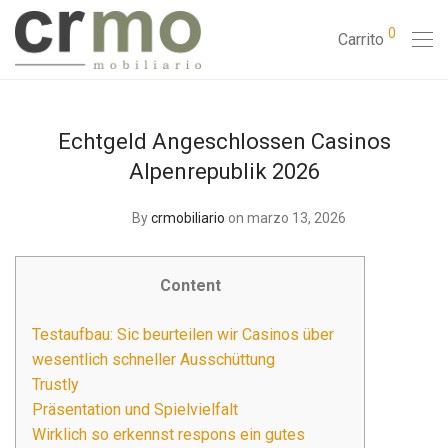
0
Carrito
Echtgeld Angeschlossen Casinos
Alpenrepublik 2026
By
crmobiliario
on marzo 13, 2026
Content
Testaufbau: Sic beurteilen wir Casinos über
wesentlich schneller Ausschüttung
Trustly
Präsentation und Spielvielfalt
Wirklich so erkennst respons ein gutes