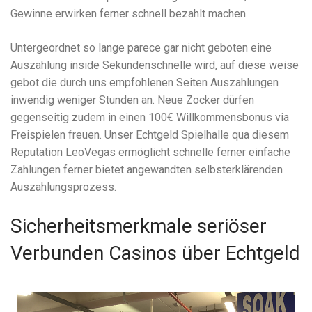
Gewinne erwirken ferner schnell bezahlt machen.
Untergeordnet so lange parece gar nicht geboten eine
Auszahlung inside Sekundenschnelle wird, auf diese weise
gebot die durch uns empfohlenen Seiten Auszahlungen
inwendig weniger Stunden an. Neue Zocker dürfen
gegenseitig zudem in einen 100€ Willkommensbonus via
Freispielen freuen. Unser Echtgeld Spielhalle qua diesem
Reputation LeoVegas ermöglicht schnelle ferner einfache
Zahlungen ferner bietet angewandten selbsterklärenden
Auszahlungsprozess.
Sicherheitsmerkmale seriöser
Verbunden Casinos über Echtgeld