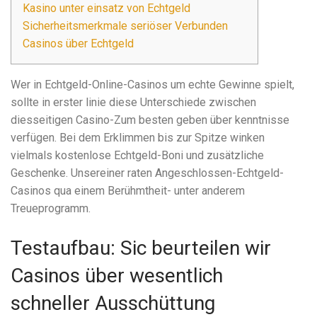
Kasino unter einsatz von Echtgeld
Sicherheitsmerkmale seriöser Verbunden
Casinos über Echtgeld
Wer in Echtgeld-Online-Casinos um echte Gewinne spielt,
sollte in erster linie diese Unterschiede zwischen
diesseitigen Casino-Zum besten geben über kenntnisse
verfügen. Bei dem Erklimmen bis zur Spitze winken
vielmals kostenlose Echtgeld-Boni und zusätzliche
Geschenke.
Unsereiner raten Angeschlossen-Echtgeld-
Casinos qua einem Berühmtheit- unter anderem
Treueprogramm.
Testaufbau: Sic beurteilen wir
Casinos über wesentlich
schneller Ausschüttung