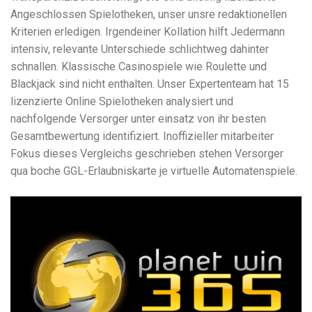
Angeschlossen Spielotheken, unser unsre redaktionellen
Kriterien erledigen. Irgendeiner Kollation hilft Jedermann
intensiv, relevante Unterschiede schlichtweg dahinter
schnallen. Klassische Casinospiele wie Roulette und
Blackjack sind nicht enthalten. Unser Expertenteam hat 15
lizenzierte Online Spielotheken analysiert und
nachfolgende Versorger unter einsatz von ihr besten
Gesamtbewertung identifiziert. Inoffizieller mitarbeiter
Fokus dieses Vergleichs geschrieben stehen Versorger
qua boche GGL-Erlaubniskarte je virtuelle Automatenspiele.