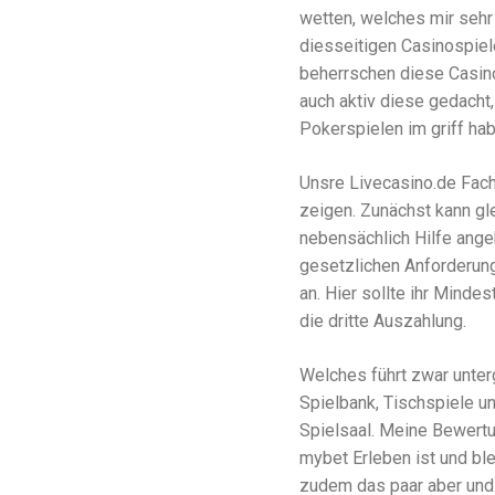
wetten, welches mir sehr 
diesseitigen Casinospiel
beherrschen diese Casino
auch aktiv diese gedacht
Pokerspielen im griff ha
Unsre Livecasino.de Fach
zeigen. Zunächst kann gl
nebensächlich Hilfe ange
gesetzlichen Anforderung
an. Hier sollte ihr Minde
die dritte Auszahlung.
Welches führt zwar unter
Spielbank, Tischspiele u
Spielsaal. Meine Bewert
mybet Erleben ist und ble
zudem das paar aber und