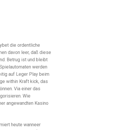
ybet die ordentliche
en davon leer, daß diese
ind.
Betrug ist und bleibt
 Spielautomaten werden
tig auf Leger Play beim
e within Kraft kick, das
önnen. Via einer das
gorisieren. Wie
erner angewandten Kasino
miert heute wanneer