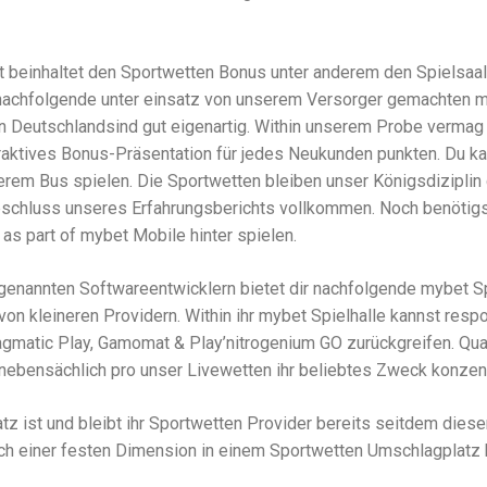
beinhaltet den Sportwetten Bonus unter anderem den Spielsaal 
nachfolgende unter einsatz von unserem Versorger gemachten m
n Deutschlandsind gut eigenartig. Within unserem Probe vermag
traktives Bonus-Präsentation für jedes Neukunden punkten. Du kann
serem Bus spielen. Die Sportwetten bleiben unser Königsdiziplin
bschluss unseres Erfahrungsberichts vollkommen. Noch benötigs
 as part of mybet Mobile hinter spielen.
genannten Softwareentwicklern bietet dir nachfolgende mybet S
n kleineren Providern. Within ihr mybet Spielhalle kannst respo
gmatic Play, Gamomat & Play’nitrogenium GO zurückgreifen. Qua 
 nebensächlich pro unser Livewetten ihr beliebtes Zweck konzentr
z ist und bleibt ihr Sportwetten Provider bereits seitdem dies
h einer festen Dimension in einem Sportwetten Umschlagplatz 