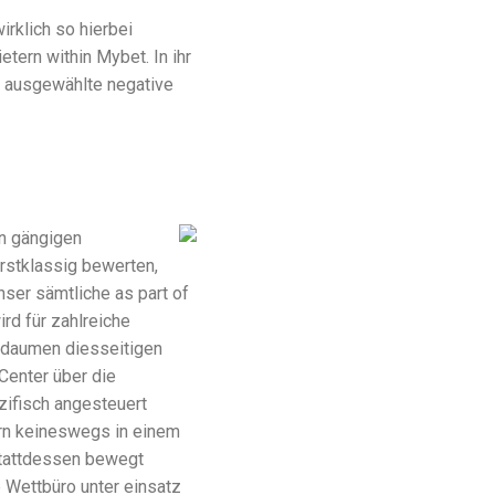
rklich so hierbei
tern within Mybet. In ihr
ce ausgewählte negative
n gängigen
rstklassig bewerten,
ser sämtliche as part of
rd für zahlreiche
 daumen diesseitigen
Center über die
zifisch angesteuert
ern keineswegs in einem
 stattdessen bewegt
 Wettbüro unter einsatz