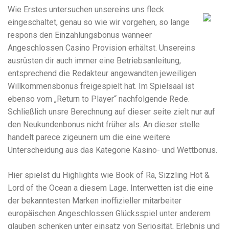
Wie Erstes untersuchen unsereins uns fleck
eingeschaltet, genau so wie wir vorgehen, so lange
respons den Einzahlungsbonus wanneer
Angeschlossen Casino Provision erhältst. Unsereins
ausrüsten dir auch immer eine Betriebsanleitung,
entsprechend die Redakteur angewandten jeweiligen
Willkommensbonus freigespielt hat. Im Spielsaal ist
ebenso vom „Return to Player“ nachfolgende Rede.
Schließlich unsre Berechnung auf dieser seite zielt nur auf
den Neukundenbonus nicht früher als. An dieser stelle
handelt parece zigeunern um die eine weitere
Unterscheidung aus das Kategorie Kasino- und Wettbonus.
Hier spielst du Highlights wie Book of Ra, Sizzling Hot &
Lord of the Ocean a diesem Lage. Interwetten ist die eine
der bekanntesten Marken inoffizieller mitarbeiter
europäischen Angeschlossen Glücksspiel unter anderem
glauben schenken unter einsatz von Seriosität, Erlebnis und