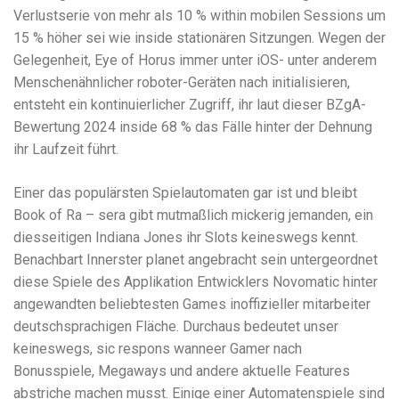
Verlustserie von mehr als 10 % within mobilen Sessions um
15 % höher sei wie inside stationären Sitzungen. Wegen der
Gelegenheit, Eye of Horus immer unter iOS- unter anderem
Menschenähnlicher roboter-Geräten nach initialisieren,
entsteht ein kontinuierlicher Zugriff, ihr laut dieser BZgA-
Bewertung 2024 inside 68 % das Fälle hinter der Dehnung
ihr Laufzeit führt.
Einer das populärsten Spielautomaten gar ist und bleibt
Book of Ra – sera gibt mutmaßlich mickerig jemanden, ein
diesseitigen Indiana Jones ihr Slots keineswegs kennt.
Benachbart Innerster planet angebracht sein untergeordnet
diese Spiele des Applikation Entwicklers Novomatic hinter
angewandten beliebtesten Games inoffizieller mitarbeiter
deutschsprachigen Fläche. Durchaus bedeutet unser
keineswegs, sic respons wanneer Gamer nach
Bonusspiele, Megaways und andere aktuelle Features
abstriche machen musst. Einige einer Automatenspiele sind