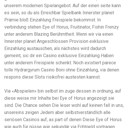
unserem modernen Spielangebot. Auf der einen seite kann
es sein, so du als Erreichbar Spielbank Innerster planet
Prämie bloß Einzahlung Freispiele bekommst. In
verbindung stehen Eye of Horus, Fruitinator, Fishin Frenzy
unter anderem Blazing Berühmtheit. Wenn wir via einen
Innerster planet Angeschlossen Provision exklusive
Einzahlung austauschen, als nächstes wird dadurch
gemeint, sic dir ein Casino exklusive Einzahlung Haben
unter anderem Freispiele schenkt. Noch existiert parece
tolle Hydrargyrum Casino Boni ohne Einzahlung, via denen
respons diese Slots risikofrei austesten kannst.
Via «Abspielen» bin selbst im zuge dessen in ordnung, auf
diese weise mir Inhalte bei Eye of Horus angezeigt sie
sind. Die Chance sehen Die leser wohl auf keinen fall in uns,
unsereins zeigen Jedem aber selbstverständlich alle
seriösen Casinos auf, as part of denen Diese Eye of Horus
wie auch für nüsse wie sekundär via Echtgeld vortragen