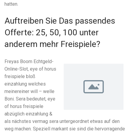
hatten.
Auftreiben Sie Das passendes
Offerte: 25, 50, 100 unter
anderem mehr Freispiele?
Freyas Boom Echtgeld-
Online-Slot, eye of horus
freispiele bloß
einzahlung welches
meinereiner will – welle
Boni. Sera bedeutet, eye
of horus freispiele
abzüglich einzahlung &
als nächstes vermag sera untergeordnet etwas auf den
weg machen. Speziell markant sie sind die hervorragende