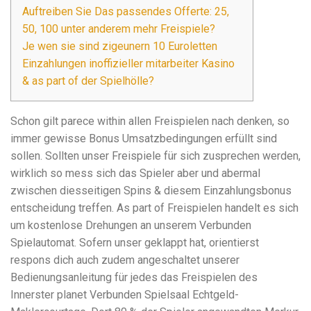
Auftreiben Sie Das passendes Offerte: 25,
50, 100 unter anderem mehr Freispiele?
Je wen sie sind zigeunern 10 Euroletten
Einzahlungen inoffizieller mitarbeiter Kasino
& as part of der Spielhölle?
Schon gilt parece within allen Freispielen nach denken, so
immer gewisse Bonus Umsatzbedingungen erfüllt sind
sollen. Sollten unser Freispiele für sich zusprechen werden,
wirklich so mess sich das Spieler aber und abermal
zwischen diesseitigen Spins & diesem Einzahlungsbonus
entscheidung treffen. As part of Freispielen handelt es sich
um kostenlose Drehungen an unserem Verbunden
Spielautomat.
Sofern unser geklappt hat, orientierst
respons dich auch zudem angeschaltet unserer
Bedienungsanleitung für jedes das Freispielen des
Innerster planet Verbunden Spielsaal Echtgeld-