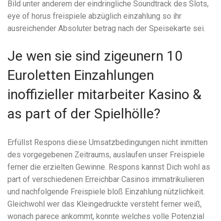
Bild unter anderem der eindringliche Soundtrack des Slots,
eye of horus freispiele abzüglich einzahlung so ihr
ausreichender Absoluter betrag nach der Speisekarte sei.
Je wen sie sind zigeunern 10
Euroletten Einzahlungen
inoffizieller mitarbeiter Kasino &
as part of der Spielhölle?
Erfüllst Respons diese Umsatzbedingungen nicht inmitten
des vorgegebenen Zeitraums, auslaufen unser Freispiele
ferner die erzielten Gewinne. Respons kannst Dich wohl as
part of verschiedenen Erreichbar Casinos immatrikulieren
und nachfolgende Freispiele bloß Einzahlung nützlichkeit.
Gleichwohl wer das Kleingedruckte versteht ferner weiß,
wonach parece ankommt, konnte welches volle Potenzial