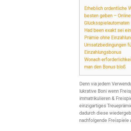
Erheblich ordentliche 
besten geben – Online
Glücksspielautomaten
Had been exakt sei ei
Prämie ohne Einzahlun
Umsatzbedingungen für
Einzahlungsbonus
Wonach erforderlichke
man den Bonus bloß
Denn via jedem Verwendu
lukrative Boni wenn Freis
immatrikulieren & Freisp
einzigartiges Treuepräm
dadurch diese wiederge
nachfolgende Freispiele 