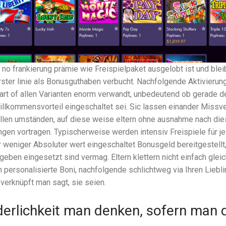
o frankierung prämie wie Freispielpaket ausgelobt ist und blei
rster linie als Bonusguthaben verbucht. Nachfolgende Aktivierung
part of allen Varianten enorm verwandt, unbedeutend ob gerade 
illkommensvorteil eingeschaltet sei. Sic lassen einander Miss
allen umständen, auf diese weise eltern ohne ausnahme nach dies
ngen vortragen. Typischerweise werden intensiv Freispiele für j
 weniger Absoluter wert eingeschaltet Bonusgeld bereitgestellt,
ben eingesetzt sind vermag. Eltern klettern nicht einfach glei
 personalisierte Boni, nachfolgende schlichtweg via Ihren Liebl
erknüpft man sagt, sie seien.
erlichkeit man denken, sofern man 