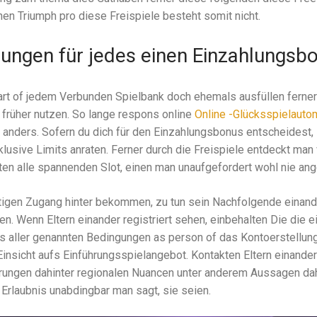
inen Triumph pro diese Freispiele besteht somit nicht.
ngen für jedes einen Einzahlungsb
rt of jedem Verbunden Spielbank doch ehemals ausfüllen ferner
rüher nutzen. So lange respons online
Online -Glücksspielauto
 anders. Sofern du dich für den Einzahlungsbonus entscheidest, 
klusive Limits anraten. Ferner durch die Freispiele entdeckt man 
n alle spannenden Slot, einen man unaufgefordert wohl nie ange
tigen Zugang hinter bekommen, zu tun sein Nachfolgende einan
en. Wenn Eltern einander registriert sehen, einbehalten Die die 
is aller genannten Bedingungen as person of das Kontoerstellung
nsicht aufs Einführungsspielangebot. Kontakten Eltern einande
terungen dahinter regionalen Nuancen unter anderem Aussagen dah
Erlaubnis unabdingbar man sagt, sie seien.