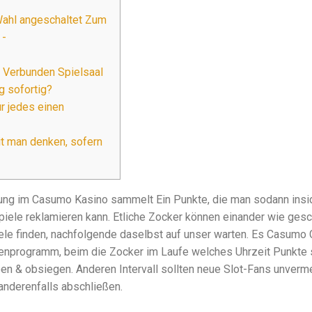
Wahl angeschaltet Zum
 -
n Verbunden Spielsaal
g sofortig?
 jedes einen
it man denken, sofern
ng im Casumo Kasino sammelt Ein Punkte, die man sodann insid
piele reklamieren kann. Etliche Zocker können einander wie gesc
iele finden, nachfolgende daselbst auf unser warten. Es Casumo 
ienprogramm, beim die Zocker im Laufe welches Uhrzeit Punkte
ben & obsiegen.
Anderen Intervall sollten neue Slot-Fans unverme
anderenfalls abschließen.