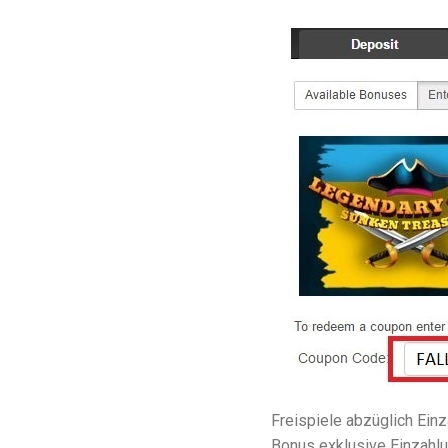
Freispiele abzüglich Ein
Bonus exklusive Einzahlu