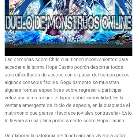
Las personas sobre Chile cual tienen inconvenientes para
acceder a la tarima Hopa Casino podrán descifrar todos
para dificultades de acceso con el pasar del tiempo pocos
algunos consejos fáciles. Seguidamente se muestran
algunas formas específicas sobre regresar a participar
veloz así­ como reducir el lapso sobre inmovilidad. En la
ventana emergente de inicio de especie, en la búsqueda el
matrimonio que piensa «favorece joviales contraseña» Esto
lo llevará an una plana primeramente sobre Hopa Casino.
De elaborar la patologí­a del túnel carpiano vivencia sobre