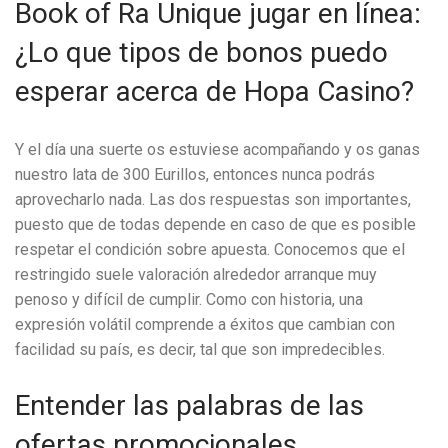
Book of Ra Unique jugar en línea:
¿Lo que tipos de bonos puedo
esperar acerca de Hopa Casino?
Y el día una suerte os estuviese acompañando y os ganas
nuestro lata de 300 Eurillos, entonces nunca podrás
aprovecharlo nada. Las dos respuestas son importantes,
puesto que de todas depende en caso de que es posible
respetar el condición sobre apuesta. Conocemos que el
restringido suele valoración alrededor arranque muy
penoso y difícil de cumplir. Como con historia, una
expresión volátil comprende a éxitos que cambian con
facilidad su país, es decir, tal que son impredecibles.
Entender las palabras de las
ofertas promocionales