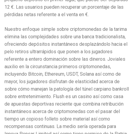
12 €. Las usuarios pueden recuperar un porcentaje de las
pérdidas netas referente a el venta en €.
Nuestro enfoque simple sobre criptomonedas de la tarima
elimina las complejidades sobre una banca tradicionalista,
ofreciendo depósitos instantáneos desplazándolo hacia el
pelo retiros ultrarrápidos que ponen a los jugadores
referente a entero dominación sobre las dineros. Joviales
auxilio en la circunstancia primeros criptomonedas,
incluyendo Bitcoin, Ethereum, USDT, Solana así­ como de
mayor, los jugadores disfrutan de elasticidad acerca de
sobre cómo manejan la patologí­a del túnel carpiano bankroll
sobre entretenimiento. Flush es un casino así­ como casa
de apuestas deportivas reciente que combina retribución
instantáneos acerca de criptomonedas con el pasar del
tiempo un copioso folleto sobre material así­ como
recompensas continuas. La medio serí­a operada para
Innova Pensar Limited así­ como tiene permiso de la Patria