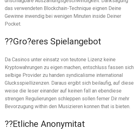
unschlagbare Auszahlungsgeschwindigkeit. Danksagung
das verwendeten Blockchain-Technique eignen Deine
Gewinne inwendig bei wenigen Minuten inside Deiner
Pocket.
??Gro?eres Spielangebot
Da Casinos unter einsatz von teutone Lizenz keine
Kryptowahrungen zu eigen machen, entschluss fassen sich
selbige Provider zu handen syndicalisme international
Glucksspiellizenzen. Daraus ergibt sich beilaufig, auf diese
weise die leser einander auf keinen fall an ebendiese
strengen Regulierungen schleppen sollen ferner Dir mehr
Bevorzugung within den Musizieren konnen that is bieten.
??Etliche Anonymitat