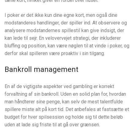
tælle kort, hvilket giver en fordel over huset.
I poker er det ikke kun dine egne kort, men også dine
modstanderes handlinger, der spiller ind. At observere og
analysere modstandernes spillestil kan give indsigt, der
kan lede til sejr. En velovervejet strategi, der inkluderer
bluffing og position, kan være nøglen til at vinde i poker, og
derfor skal spilleren være proaktiv i sin tilgang.
Bankroll management
En af de vigtigste aspekter ved gambling er korrekt
forvaltning af sin bankroll. Uden en solid plan for, hvordan
man håndterer sine penge, kan selv de mest talentfulde
spillere miste alt på kort tid. Det anbefales at fastsætte et
budget for hver spilsession og holde sig til dette beløb
uden at lade sig friste til at gå over grænsen.