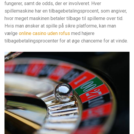
fungerer, samt de odds, der er involveret. Hver
spillemaskine har en tilbagebetalingsprocent, som angiver,
hvor meget maskinen betaler tilbage til spillerne over tid.
Hvis man ønsker at spille på sikre platforme, kan man
vælge
online casino uden rofus
med højere
tilbagebetalingsprocenter for at øge chancerne for at vinde.