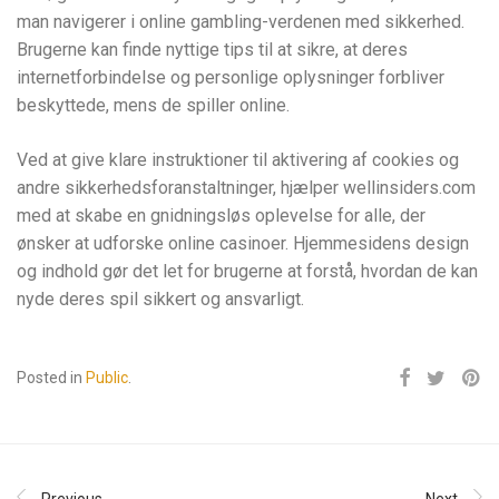
man navigerer i online gambling-verdenen med sikkerhed.
Brugerne kan finde nyttige tips til at sikre, at deres
internetforbindelse og personlige oplysninger forbliver
beskyttede, mens de spiller online.
Ved at give klare instruktioner til aktivering af cookies og
andre sikkerhedsforanstaltninger, hjælper wellinsiders.com
med at skabe en gnidningsløs oplevelse for alle, der
ønsker at udforske online casinoer. Hjemmesidens design
og indhold gør det let for brugerne at forstå, hvordan de kan
nyde deres spil sikkert og ansvarligt.
Posted in
Public
.
Previous
Next