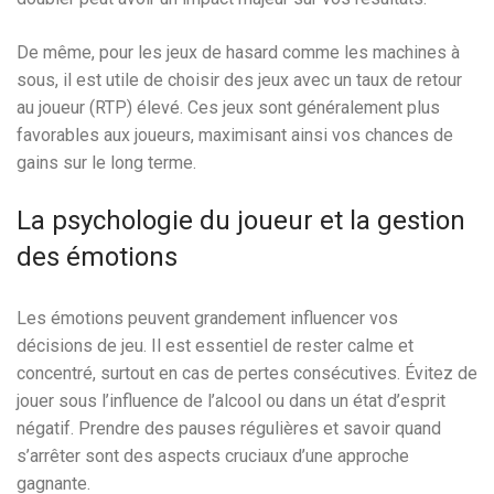
De même, pour les jeux de hasard comme les machines à
sous, il est utile de choisir des jeux avec un taux de retour
au joueur (RTP) élevé. Ces jeux sont généralement plus
favorables aux joueurs, maximisant ainsi vos chances de
gains sur le long terme.
La psychologie du joueur et la gestion
des émotions
Les émotions peuvent grandement influencer vos
décisions de jeu. Il est essentiel de rester calme et
concentré, surtout en cas de pertes consécutives. Évitez de
jouer sous l’influence de l’alcool ou dans un état d’esprit
négatif. Prendre des pauses régulières et savoir quand
s’arrêter sont des aspects cruciaux d’une approche
gagnante.