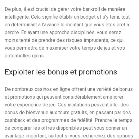
De plus, il est crucial de gérer votre bankroll de manière
intelligente. Cela signifie établir un budget et s’y tenir, tout
en déterminant à l’avance le montant que vous êtes prêt à
perdre. En ayant une approche disciplinée, vous serez
moins tenté de prendre des risques imprudents, ce qui
vous permettra de maximiser votre temps de jeu et vos
potentielles gains.
Exploiter les bonus et promotions
De nombreux casinos en ligne offrent une variété de bonus
et promotions qui peuvent considérablement améliorer
votre expérience de jeu. Ces incitations peuvent aller des
bonus de bienvenue aux tours gratuits, en passant par des
cashback et des programmes de fidélité. Prendre le temps
de comparer les offres disponibles peut vous donner un
avantage important, surtout si vous recherchez des options