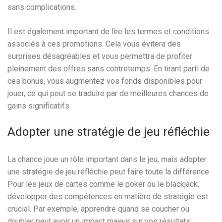
sans complications.
Il est également important de lire les termes et conditions
associés à ces promotions. Cela vous évitera des
surprises désagréables et vous permettra de profiter
pleinement des offres sans contretemps. En tirant parti de
ces bonus, vous augmentez vos fonds disponibles pour
jouer, ce qui peut se traduire par de meilleures chances de
gains significatifs.
Adopter une stratégie de jeu réfléchie
La chance joue un rôle important dans le jeu, mais adopter
une stratégie de jeu réfléchie peut faire toute la différence.
Pour les jeux de cartes comme le poker ou le blackjack,
développer des compétences en matière de stratégie est
crucial. Par exemple, apprendre quand se coucher ou
doubler peut avoir un impact majeur sur vos résultats.