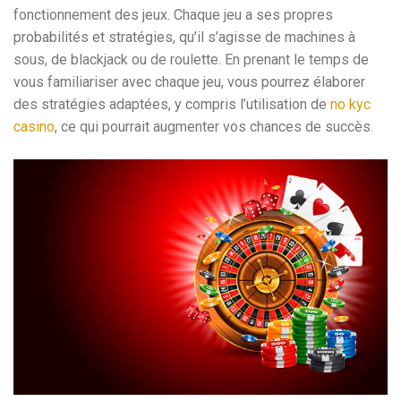
fonctionnement des jeux. Chaque jeu a ses propres
probabilités et stratégies, qu’il s’agisse de machines à
sous, de blackjack ou de roulette. En prenant le temps de
vous familiariser avec chaque jeu, vous pourrez élaborer
des stratégies adaptées, y compris l’utilisation de
no kyc
casino
, ce qui pourrait augmenter vos chances de succès.