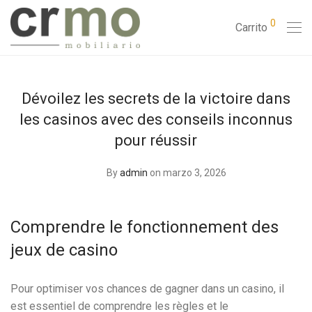
0
Carrito
Dévoilez les secrets de la victoire dans
les casinos avec des conseils inconnus
pour réussir
By
admin
on marzo 3, 2026
Comprendre le fonctionnement des
jeux de casino
Pour optimiser vos chances de gagner dans un casino, il
est essentiel de comprendre les règles et le