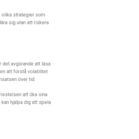
e olika strategier som
ära sig utan att riskera
är det avgörande att läsa
 att förstå volatilitet
nsatsen över tid.
frestelsen att öka sina
g kan hjälpa dig att spela