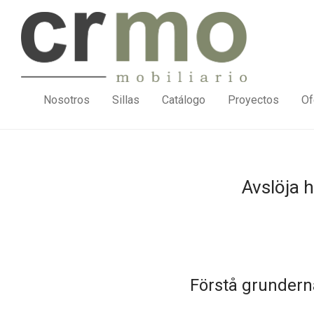
Nosotros
Sillas
Catálogo
Proyectos
Of
Avslöja 
Förstå grunderna