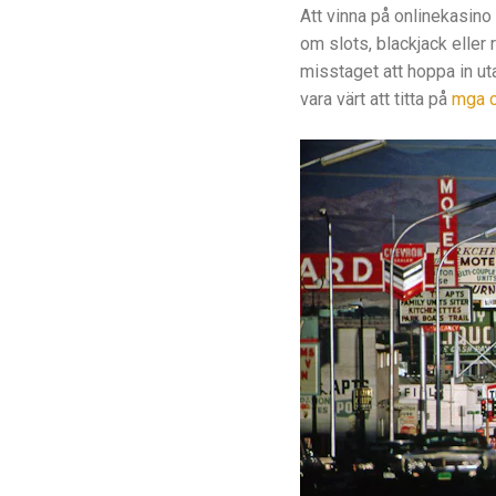
Att vinna på onlinekasino
om slots, blackjack eller 
misstaget att hoppa in uta
vara värt att titta på
mga c