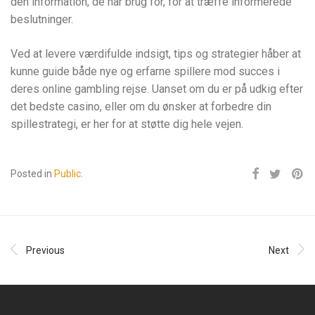
den information, de har brug for, for at træffe informerede
beslutninger.
Ved at levere værdifulde indsigt, tips og strategier håber at
kunne guide både nye og erfarne spillere mod succes i
deres online gambling rejse. Uanset om du er på udkig efter
det bedste casino, eller om du ønsker at forbedre din
spillestrategi, er her for at støtte dig hele vejen.
Posted in
Public
.
Previous
Next