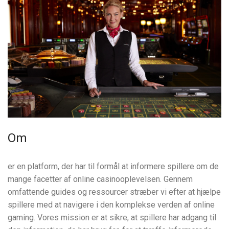
Om
er en platform, der har til formål at informere spillere om de
mange facetter af online casinooplevelsen. Gennem
omfattende guides og ressourcer stræber vi efter at hjælpe
spillere med at navigere i den komplekse verden af online
gaming. Vores mission er at sikre, at spillere har adgang til