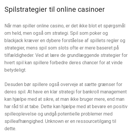
Spilstrategier til online casinoer
Når man spiller online casino, er det ikke blot et spørgsmål
om held, men også om strategi. Spil som poker og
blackjack kræver en dybere forståelse af spillets regler og
strategier, mens spil som slots ofte er mere baseret på
tilfældigheder. Ved at lære de grundlæggende strategier for
hvert spil kan spillere forbedre deres chancer for at vinde
betydeligt.
Desuden bør spillere også overveje at sætte grænser for
deres spil. At have en klar strategi for bankroll management
kan hjælpe med at sikre, at man ikke bruger mere, end man
har råd til at tabe. Dette kan hjælpe med at bevare en positiv
spilleoplevelse og undgå potentielle problemer med
spilleafhængighed. Unknown er en ressourcetilgang til
dette.