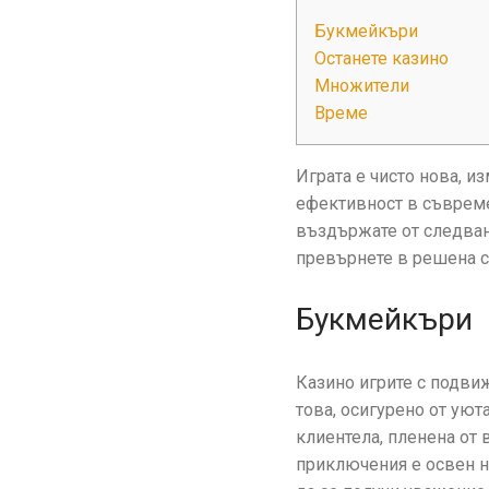
Букмейкъри
Останете казино
Множители
Време
Играта е чисто нова, из
ефективност в съвремен
въздържате от следван
превърнете в решена си
Букмейкъри
Казино игрите с подвиж
това, осигурено от уют
клиентела, пленена от 
приключения е освен на