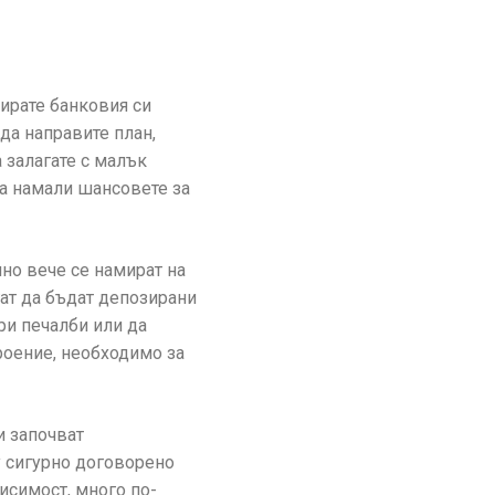
зирате банковия си
да направите план,
 залагате с малък
да намали шансовете за
но вече се намират на
ат да бъдат депозирани
ри печалби или да
троение, необходимо за
и започват
у сигурно договорено
исимост, много по-