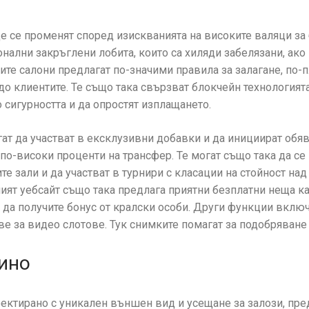
е се променят според изискванията на високите валяци за
ални закръглени лобита, които са хиляди забелязани, ако
ите салони предлагат по-значими правила за залагане, по-
до клиентите. Те също така свързват блокчейн технологията
сигурността и да опростят изплащането.
гат да участват в ексклузивни добавки и да инициират обя
 по-високи проценти на трансфер. Те могат също така да се
те зали и да участват в турнири с класации на стойност на
ият уебсайт също така предлага приятни безплатни неща ка
 да получите бонус от кралски особи. Други функции вклю
 за видео слотове. Тук снимките помагат за подобряване 
ино
оектирано с уникален външен вид и усещане за залози, пре