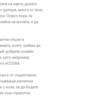
ата на карти, докато
с дилъра, много от тези
и. Освен това, се
зайна на жената, и да
ортни опции и
амата, които трябва да
Най-добрите онлайн
и, като например
ато eCOGRA.
ова е от съществено
зкушаващи различни
 с кола, за да бъдете
те към страхотна