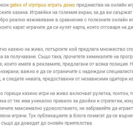
якои
gates of olympus играть демо
предимства на онлайн игр
ските казина. Играейки на големия екран, за да ви свържат 
бро реално изживяване в сравнение с полезните онлайн игр
оито карат играчите да си купят карта, която отговаря на ди
тно казино на живо, потърсете кой предлага множество сп
а за получаване. Също така, прочетете химикалите на прогр
е, които имате в рекламите, предлагани от всяка позиция. 
нзирани, важно е да се ограничите с надеждни специалист
, и следете нивата, предоставени от независими одитори к
о горещи казино игри на живо включват рулетка, понтон, т
сяка от тях има уникално правило за двойки и стратегии, и
личите максимално удоволствието, не забравяйте да играете
лени играчи. Тук публикациите в блога помагат да се върне
т също да доведат до онлайн приятелства.