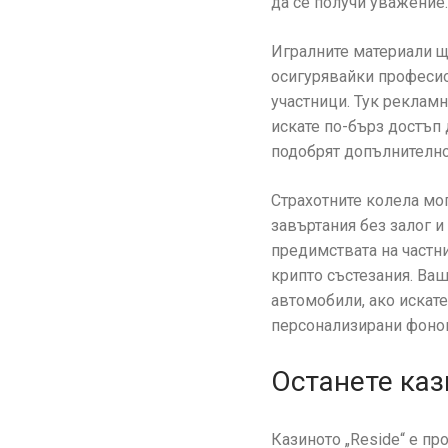
да се получи уважение.
Игралните материали щ
осигурявайки професион
участници. Тук рекламн
искате по-бърз достъп 
подобрят допълнително 
Страхотните колела мо
завъртания без залог и
предимствата на частни
крипто състезания. Ваш
автомобили, ако искате
персонализирани фонове
Останете каз
Казиното „Reside“ е пр