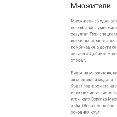
Множители
Множители са едни от 
печалби чрез умножава
резултат. Тези специал
искате да играете и да
комбинация, а други с
се върти. Добрите мно
от кръг.
Видът на множителя, на
за специални модели. Т
бъдат под формата на л
включва интензивен бе
игри, като Bonanza Meg
ръба. Обикновено броят
основния кръг.