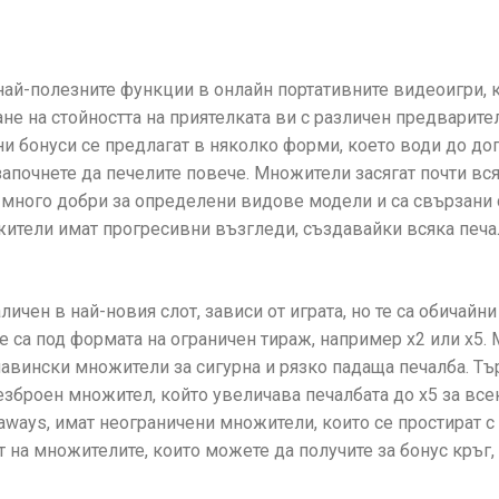
най-полезните функции в онлайн портативните видеоигри, к
не на стойността на приятелката ви с различен предварит
ни бонуси се предлагат в няколко форми, което води до до
 започнете да печелите повече. Множители засягат почти в
а много добри за определени видове модели и са свързани 
жители имат прогресивни възгледи, създавайки всяка печа
личен в най-новия слот, зависи от играта, но те са обичайн
е са под формата на ограничен тираж, например x2 или x5.
авински множители за сигурна и рязко падаща печалба. Тър
зброен множител, който увеличава печалбата до x5 за все
aways, имат неограничени множители, които се простират с
 на множителите, които можете да получите за бонус кръг, 