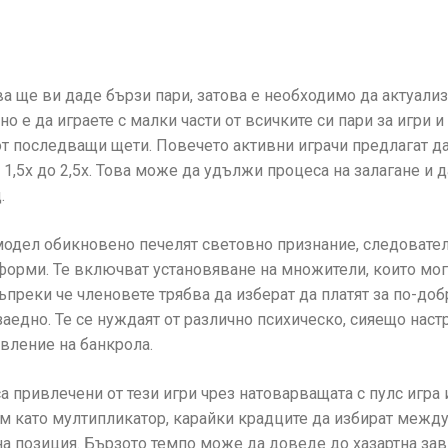
ова ще ви даде бързи пари, затова е необходимо да актуали
 е да играете с малки части от всичките си пари за игри и 
т последващи щети. Повечето активни играчи предлагат да
1,5x до 2,5x. Това може да удължи процеса на залагане и 
.
модел обикновено печелят световно признание, следовател
форми. Те включват установяване на множители, които мог
въпреки че членовете трябва да изберат да платят за по-доб
заедно. Те се нуждаят от различно психическо, сияещо нас
вление на банкрола.
 привлечени от тези игри чрез натоварващата с пулс игра 
м като мултипликатор, карайки крадците да избират межд
на позиция. Бързото темпо може да доведе до хазартна зав