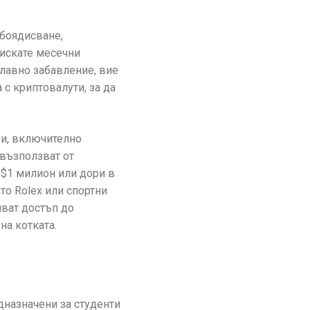
 боядисване,
 искате месечни
плавно забавление, вие
 с криптовалути, за да
ви, включително
 възползват от
д $1 милион или дори в
то Rolex или спортни
чват достъп до
на котката.
дназначени за студенти