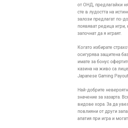
от ОНД, предлагайки н
сте в лудостта на истин
залози предлагат по-до
появяват редица игри, к
започнат да я играят.
Когато избирате страхо
осигурява защитена баз
имате за бонус офертит
казина на живо са лице
Japanese Gaming Payout
Най-добрите невероятн
значение за хазарта. В
видове хора. За да уве
повлияни от други запа
апатия при игра и мога