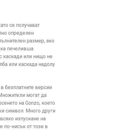
ато се получават
елно определен
пълнителен размер, ако
сяка печеливша
с каскади или нищо не
лба или каскада надолу
и в безплатните версии
 Множители могат да
сенето на Gonzo, което
ки символ. Много други
 всяко изпускане на
е по-нисък от този в