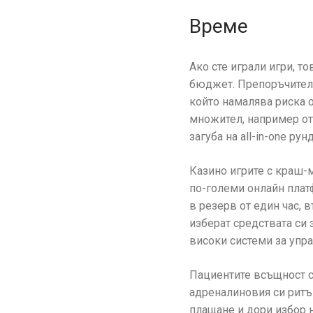
Време
Ако сте играли игри, т
бюджет. Препоръчително
който намалява риска о
множител, например от 
загуба на all-in-one рунд
Казино игрите с краш-
по-големи онлайн плат
в резерв от един час, 
изберат средствата си 
високи системи за упра
Пациентите всъщност са
адреналиновия си ритъ
плащане и дори избор 