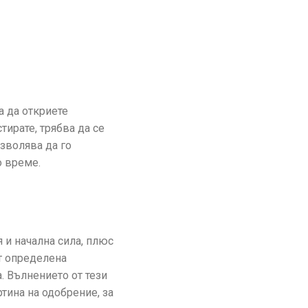
а да откриете
тирате, трябва да се
озволява да го
о време.
 и начална сила, плюс
ат определена
. Вълнението от тези
тина на одобрение, за