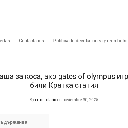
ertas
Contáctanos
Política de devoluciones y reembols
ша за коса, ако gates of olympus иг
били Кратка статия
By
crmobiliario
on noviembre 30, 2025
 съдържание