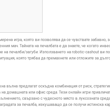
мерена игра, която ви позволява да се чувствате забавно, з
ния мач. Тайната на печалбата е да знаете, че когато инвес
е на печалби/загуби.
Използването на robotic-cashout ви п
туация, която трябва да премахнете или отложите за дълг
на вълна предлагат оскъдна комбинация от риск, стратегия
а на домашната или офис среда. Тези онлайн игри привлич
вълнението, свързано с чудесното място в луксозната среда
градата за печалба, изкушаващо да се получи истинска кар