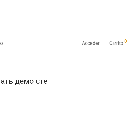
0
os
Acceder
Carrito
рать демо сте