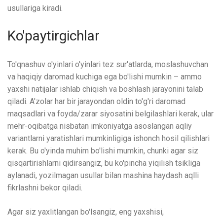
usullariga kiradi.
Ko'paytirgichlar
To'qnashuv o'yinlari o'yinlari tez sur'atlarda, moslashuvchan
va haqiqiy daromad kuchiga ega bo'lishi mumkin – ammo
yaxshi natijalar ishlab chiqish va boshlash jarayonini talab
qiladi. A'zolar har bir jarayondan oldin to'g'ri daromad
maqsadlari va foyda/zarar siyosatini belgilashlari kerak, ular
mehr-oqibatga nisbatan imkoniyatga asoslangan aqliy
variantlarni yaratishlari mumkinligiga ishonch hosil qilishlari
kerak. Bu o'yinda muhim bo'lishi mumkin, chunki agar siz
qisqartirishlarni qidirsangiz, bu ko'pincha yiqilish tsikliga
aylanadi, yozilmagan usullar bilan mashina haydash aqlli
fikrlashni bekor qiladi.
Agar siz yaxlitlangan bo'lsangiz, eng yaxshisi,