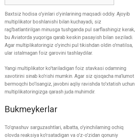
Baxtsiz hodisa o'yinlari o'yinlarining maqsadi oddiy. Ajoyib
multiplikator boshlanishi bilan kuchayadi, siz
rag'batlantirilgan minusga tushganda pul sarflashingiz kerak,
bu Aviatorda yuqoriga qarab keskin pasayish bilan seziladi.
Agar multiplikatoringiz o'yinchi pul tikishdan oldin o'rnatilsa,
ular istalmagan foiz garovini tashlaydilar.
Yangi multiplikator ko'tariladigan foiz stavkasi odamning
xavotirini sinab ko'rishi mumkin.
Agar siz qisqacha ma'lumot
bermoqchi bo'lsangiz, javobni aqliy ravishda to'xtatish uchun
multiplikatoringizga qarash juda muhimdir.
Bukmeykerlar
To'qnashuv sarguzashtlari, albatta, o'yinchilarning ochiq
olovda reaksiya ko'rsatadigan va o'z-o'zidan qonuniy