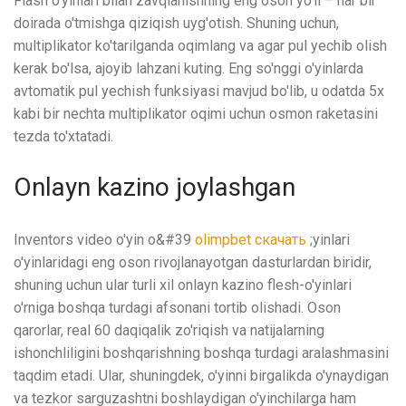
Flash o'yinlari bilan zavqlanishning eng oson yo'li – har bir
doirada o'tmishga qiziqish uyg'otish. Shuning uchun,
multiplikator ko'tarilganda oqimlang va agar pul yechib olish
kerak bo'lsa, ajoyib lahzani kuting. Eng so'nggi o'yinlarda
avtomatik pul yechish funksiyasi mavjud bo'lib, u odatda 5x
kabi bir nechta multiplikator oqimi uchun osmon raketasini
tezda to'xtatadi.
Onlayn kazino joylashgan
Inventors video o'yin o&#39
olimpbet скачать
;yinlari
o'yinlaridagi eng oson rivojlanayotgan dasturlardan biridir,
shuning uchun ular turli xil onlayn kazino flesh-o'yinlari
o'rniga boshqa turdagi afsonani tortib olishadi. Oson
qarorlar, real 60 daqiqalik zo'riqish va natijalarning
ishonchliligini boshqarishning boshqa turdagi aralashmasini
taqdim etadi. Ular, shuningdek, o'yinni birgalikda o'ynaydigan
va tezkor sarguzashtni boshlaydigan o'yinchilarga ham