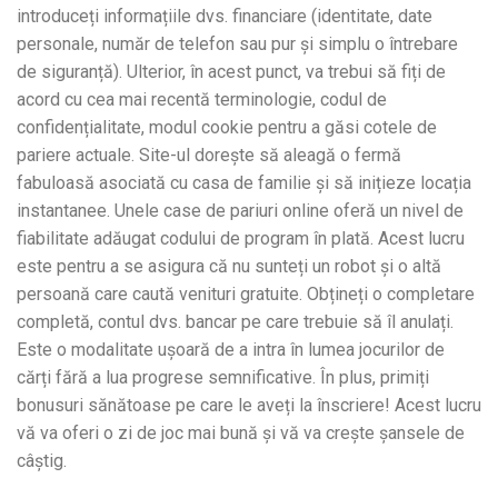
introduceți informațiile dvs. financiare (identitate, date
personale, număr de telefon sau pur și simplu o întrebare
de siguranță). Ulterior, în acest punct, va trebui să fiți de
acord cu cea mai recentă terminologie, codul de
confidențialitate, modul cookie pentru a găsi cotele de
pariere actuale. Site-ul dorește să aleagă o fermă
fabuloasă asociată cu casa de familie și să inițieze locația
instantanee. Unele case de pariuri online oferă un nivel de
fiabilitate adăugat codului de program în plată. Acest lucru
este pentru a se asigura că nu sunteți un robot și o altă
persoană care caută venituri gratuite. Obțineți o completare
completă, contul dvs. bancar pe care trebuie să îl anulați.
Este o modalitate ușoară de a intra în lumea jocurilor de
cărți fără a lua progrese semnificative. În plus, primiți
bonusuri sănătoase pe care le aveți la înscriere! Acest lucru
vă va oferi o zi de joc mai bună și vă va crește șansele de
câștig.