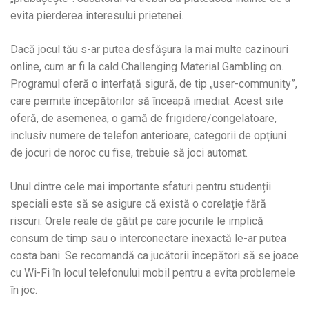
evita pierderea interesului prietenei.
Dacă jocul tău s-ar putea desfășura la mai multe cazinouri
online, cum ar fi la cald Challenging Material Gambling on.
Programul oferă o interfață sigură, de tip „user-community”,
care permite începătorilor să înceapă imediat. Acest site
oferă, de asemenea, o gamă de frigidere/congelatoare,
inclusiv numere de telefon anterioare, categorii de opțiuni
de jocuri de noroc cu fise, trebuie să joci automat.
Unul dintre cele mai importante sfaturi pentru studenții
speciali este să se asigure că există o corelație fără
riscuri. Orele reale de gătit pe care jocurile le implică
consum de timp sau o interconectare inexactă le-ar putea
costa bani. Se recomandă ca jucătorii începători să se joace
cu Wi-Fi în locul telefonului mobil pentru a evita problemele
în joc.