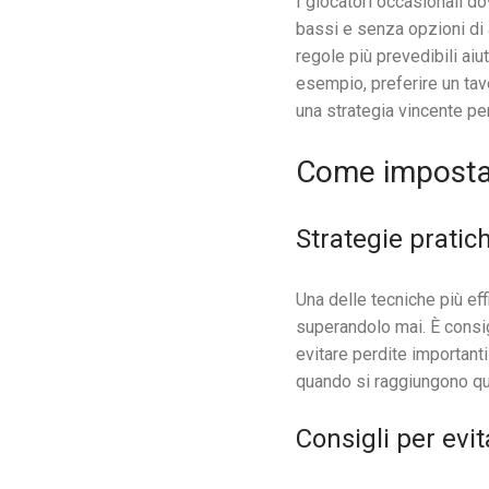
I giocatori occasionali d
bassi e senza opzioni di 
regole più prevedibili aiu
esempio, preferire un tav
una strategia vincente per
Come impostar
Strategie pratic
Una delle tecniche più ef
superandolo mai. È consig
evitare perdite importanti 
quando si raggiungono qu
Consigli per ev