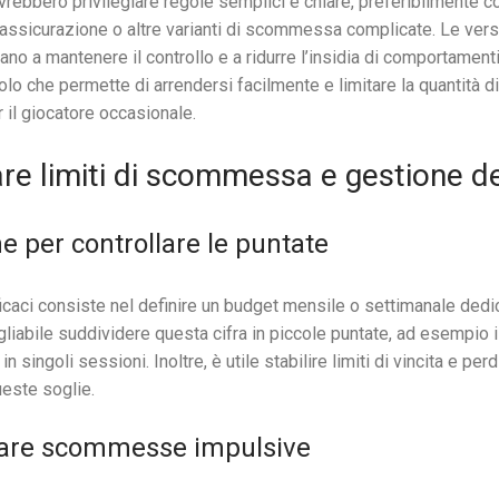
ovrebbero privilegiare regole semplici e chiare, preferibilmente 
assicurazione o altre varianti di scommessa complicate. Le versi
tano a mantenere il controllo e a ridurre l’insidia di comportament
olo che permette di arrendersi facilmente e limitare la quantità 
 il giocatore occasionale.
e limiti di scommessa e gestione de
he per controllare le puntate
ficaci consiste nel definire un budget mensile o settimanale dedic
liabile suddividere questa cifra in piccole puntate, ad esempio il
in singoli sessioni. Inoltre, è utile stabilire limiti di vincita e pe
este soglie.
itare scommesse impulsive