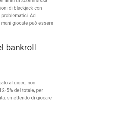
con limiti di scommessa
oni di blackjack con
i problematici. Ad
di mani giocate può essere
l bankroll
ato al gioco, non
 2-5% del totale, per
rdita, smettendo di giocare