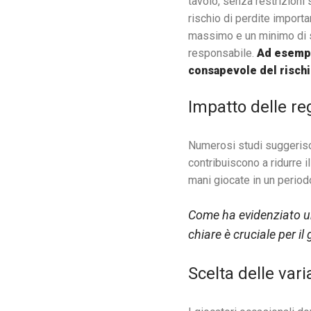
tavolo, senza restrizion
rischio di perdite importa
massimo e un minimo di s
responsabile.
Ad esempio
consapevole del rischio
Impatto delle re
Numerosi studi suggerisco
contribuiscono a ridurre i
mani giocate in un periodo
Come ha evidenziato un
chiare è cruciale per il
Scelta delle vari