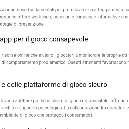
lizzazione sono fondamentali per promuovere un atteggiamento c
possono offrire workshop, seminari e campagne informative che s
ategie di prevenzione.
 app per il gioco consapevole
sorse online che aiutano i giocatori a monitorare le proprie attiv
o di comportamento problematico. Questi strumenti favoriscono l
 e delle piattaforme di gioco sicuro
 devono adottare politiche chiare di gioco responsabile, offrendo 
rischio e supporto psicologico. La collaborazione tra operatori e 
 ambiente di gioco che protegga i consumatori.