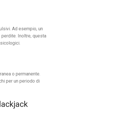
ulsivi. Ad esempio, un
 perdite. Inoltre, questa
sicologici.
oranea o permanente.
chi per un periodo di
lackjack