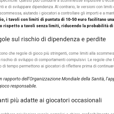
i specifiche. Questo può condurre a scommesse impulsive o ecce
nti e di sviluppare dipendenza. Al contrario, le versioni con limiti
commessa, aiutando i giocatori a controllare gli importi e a ma
, i tavoli con limiti di puntata di 10-50 euro facilitano un
 rispetto a tavoli senza limiti, riducendo la probabilità d
gole sul rischio di dipendenza e perdite
no che regole di gioco più stringenti, come limiti alla scommes
l rischio di sviluppo di comportamenti compulsivi. Le regole che l
 di tempo permettono ai giocatori di riflettere prima di continuar
 rapporto dell’Organizzazione Mondiale della Sanità, l’app
 gioco responsabile.
anti più adatte ai giocatori occasionali