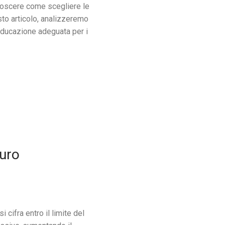
noscere come scegliere le
sto articolo, analizzeremo
’educazione adeguata per i
curo
cifra entro il limite del