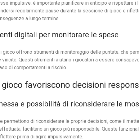
 impulsive, è importante pianificare in anticipo e rispettare i li
endersi regolarmente pause durante la sessione di gioco e riflett
onseguenze a lungo termine.
enti digitali per monitorare le spese
i gioco offrono strumenti di monitoraggio delle puntate, che perm
vincite. Questi strumenti aiutano i giocatori a essere consapevol
caso di comportamenti a rischio.
i gioco favoriscono decisioni respons
ssa e possibilità di riconsiderare le mo
he permettono di riconsiderare le proprie decisioni, come il mette
ttuata, facilitano un gioco più responsabile. Queste funzionali
riflettere prima di agire impulsivamente.