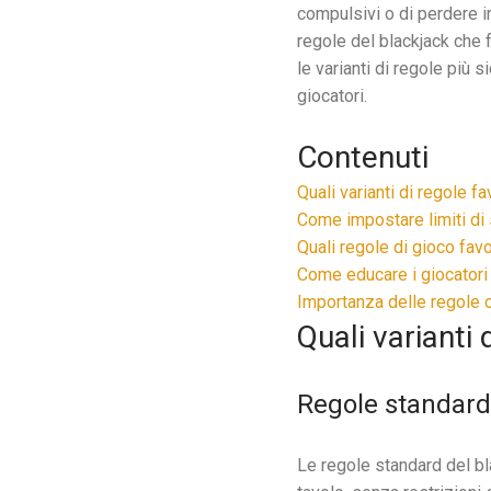
compulsivi o di perdere 
regole del blackjack che 
le varianti di regole più
giocatori.
Contenuti
Quali varianti di regole f
Come impostare limiti di
Quali regole di gioco fav
Come educare i giocatori 
Importanza delle regole c
Quali varianti
Regole standard 
Le regole standard del bl