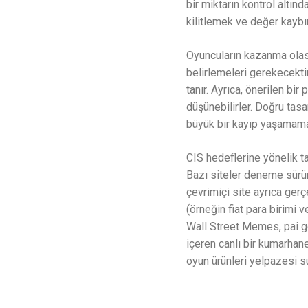
bir miktarın kontrol altın
kilitlemek ve değer kaybın
Oyuncuların kazanma olasıl
belirlemeleri gerekecekti
tanır. Ayrıca, önerilen bi
düşünebilirler. Doğru ta
büyük bir kayıp yaşamama
CIS hedeflerine yönelik ta
Bazı siteler deneme sürüm
çevrimiçi site ayrıca gerç
(örneğin fiat para birimi
Wall Street Memes, pai go
içeren canlı bir kumarhane
oyun ürünleri yelpazesi s