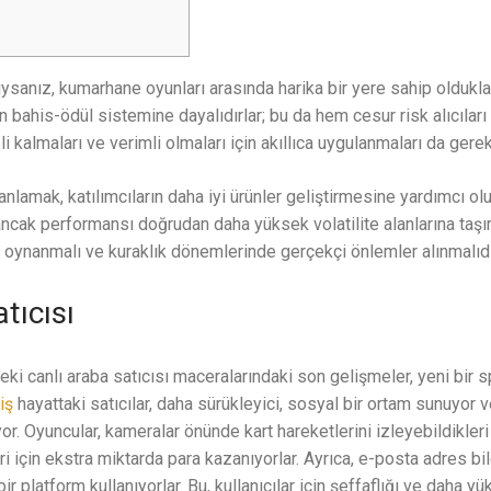
ysanız, kumarhane oyunları arasında harika bir yere sahip oldukları
 bahis-ödül sistemine dayalıdırlar; bu da hem cesur risk alıcıları
 kalmaları ve verimli olmaları için akıllıca uygulanmaları da gereki
lamak, katılımcıların daha iyi ürünler geliştirmesine yardımcı olu
 ancak performansı doğrudan daha yüksek volatilite alanlarına taşır
le oynanmalı ve kuraklık dönemlerinde gerçekçi önlemler alınmalıdı
tıcısı
eki canlı araba satıcısı maceralarındaki son gelişmeler, yeni bir sp
iş
hayattaki satıcılar, daha sürükleyici, sosyal bir ortam sunuyor v
yor. Oyuncular, kameralar önünde kart hareketlerini izleyebildikle
eri için ekstra miktarda para kazanıyorlar. Ayrıca, e-posta adres bi
ir platform kullanıyorlar. Bu, kullanıcılar için şeffaflığı ve daha y