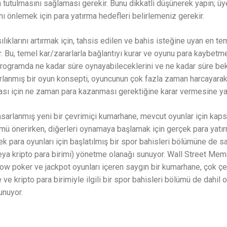
da tutulmasını sağlaması gerekir. Bunu dikkatli düşünerek yapın; üy
ı önlemek için para yatırma hedefleri belirlemeniz gerekir.
ıklarını artırmak için, tahsis edilen ve bahis isteğine uyan en te
r. Bu, temel kar/zararlarla bağlantıyı kurar ve oyunu para kaybet
r programda ne kadar süre oynayabileceklerini ve ne kadar süre be
sarlanmış bir oyun konsepti, oyuncunun çok fazla zaman harcayar
sı için ne zaman para kazanması gerektiğine karar vermesine yar
sarlanmış yeni bir çevrimiçi kumarhane, mevcut oyunlar için kapsam
ü önerirken, diğerleri oynamaya başlamak için gerçek para yatırm
ek para oyunları için başlatılmış bir spor bahisleri bölümüne de sah
 veya kripto para birimi) yönetme olanağı sunuyor. Wall Street Me
w poker ve jackpot oyunları içeren saygın bir kumarhane, çok çeş
 ve kripto para birimiyle ilgili bir spor bahisleri bölümü de dahil
unuyor.