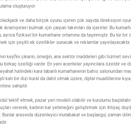
ulama oluşturuyor.
blackjack ve daha birçok oyunu içeren çok sayıda direksiyon oyunu 
ük ikramiyeleri bulmak için çarpan takımları da içerirler. Bu kumar
a, ayrıca fiziksel bir kumarhane ortamına da taşınmıştır. Bu tür bi
ek için çeşitli ek özellikler sunacak ve reklamlar yayınlayacaktır.
nın keyfini çıkarın; örneğin, ana sektör maddeleri gibi hizmet sevi
ü birkaç özelliği vardır. En yeni acenteler yayıncılara özeldir ve d
ahat halindeki kara tabanlı kumarhanenin bahis salonundan maçla
li katı bir dizi kural da dahil olmak üzere, dijital muadillerine kıy
tine sahiptir.
ödül teklif etmek, pazar yeri modeli olabilir ve kurulumu başlatabil
uçları vererek, kadının kar yeteneğini geliştirmek için ihtiyaç duydu
. Bunlar arasında düzenleyici mutabakat ve başlangıç ​​zaman dili
dır.