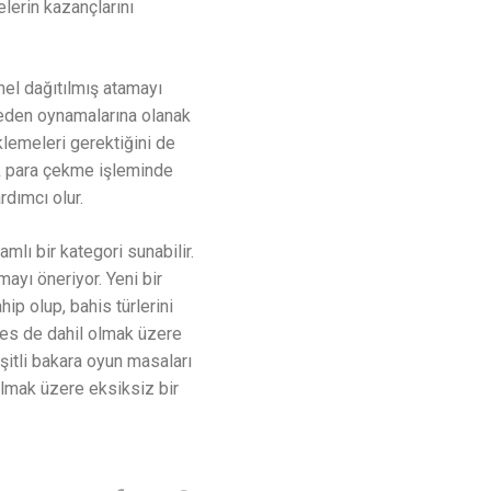
elerin kazançlarını
mel dağıtılmış atamayı
meden oynamalarına olanak
klemeleri gerektiğini de
ak para çekme işleminde
dımcı olur.
lı bir kategori sunabilir.
ayı öneriyor. Yeni bir
ip olup, bahis türlerini
mes de dahil olmak üzere
itli bakara oyun masaları
 olmak üzere eksiksiz bir