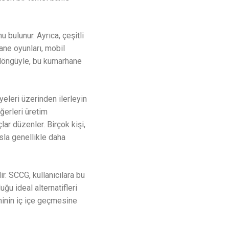
bulunur. Ayrıca, çeşitli
hane oyunları, mobil
r döngüyle, bu kumarhane
yeleri üzerinden ilerleyin
iğerleri üretim
r düzenler. Birçok kişi,
asla genellikle daha
ir. SCCG, kullanıcılara bu
ğu ideal alternatifleri
minin iç içe geçmesine