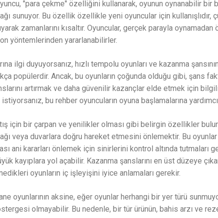
oyuncu, "para çekme" özelliğini kullanarak, oyunun oynanabilir bir 
 sunuyor. Bu özellik özellikle yeni oyuncular için kullanışlıdır, ç
yarak zamanlarını kısaltır. Oyuncular, gerçek parayla oynamadan 
n yöntemlerinden yararlanabilirler.
rına ilgi duyuyorsanız, hızlı tempolu oyunları ve kazanma şansın
kça popülerdir. Ancak, bu oyunların çoğunda olduğu gibi, şans fa
larını artırmak ve daha güvenilir kazançlar elde etmek için bilgili
istiyorsanız, bu rehber oyuncuların oyuna başlamalarına yardımcı o
tış için bir çarpan ve yenilikler olması gibi belirgin özellikler b
ğı veya duvarlara doğru hareket etmesini önlemektir. Bu oyunlar 
ı ani kararları önlemek için sinirlerini kontrol altında tutmaları ge
yük kayıplara yol açabilir. Kazanma şanslarını en üst düzeye çıka
dikleri oyunların iç işleyişini iyice anlamaları gerekir.
ane oyunlarının aksine, eğer oyunlar herhangi bir yer türü sunmuyo
tergesi olmayabilir. Bu nedenle, bir tür ürünün, bahis arzı ve rez