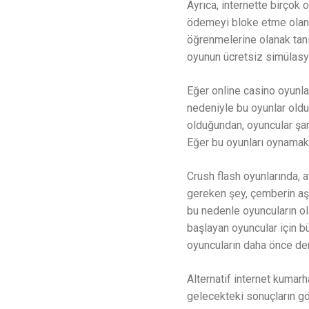
Ayrıca, internette birçok 
ödemeyi bloke etme olanağı
öğrenmelerine olanak tanı
oyunun ücretsiz simülasyo
Eğer online casino oyunla
nedeniyle bu oyunlar oldu
olduğundan, oyuncular şans
Eğer bu oyunları oynamak 
Crush flash oyunlarında, a
gereken şey, çemberin aşa
bu nedenle oyuncuların olas
başlayan oyuncular için bü
oyuncuların daha önce dene
Alternatif internet kumarh
gelecekteki sonuçların gös