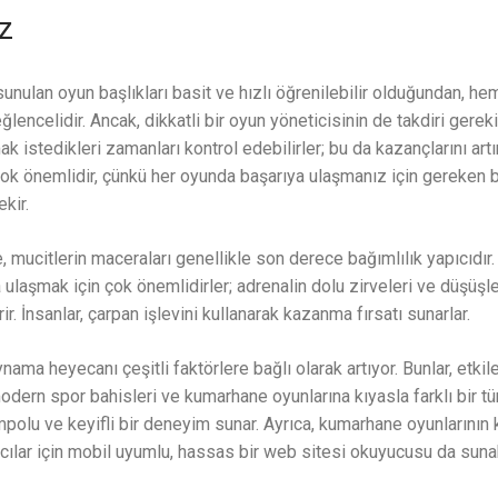
z
unulan oyun başlıkları basit ve hızlı öğrenilebilir olduğundan, h
ğlencelidir. Ancak, dikkatli bir oyun yöneticisinin de takdiri gereki
k istedikleri zamanları kontrol edebilirler; bu da kazançlarını artı
ok önemlidir, çünkü her oyunda başarıya ulaşmanız için gereken be
kir.
e, mucitlerin maceraları genellikle son derece bağımlılık yapıcıdı
ulaşmak için çok önemlidirler; adrenalin dolu zirveleri ve düşüşleri
rir. İnsanlar, çarpan işlevini kullanarak kazanma fırsatı sunarlar.
ma heyecanı çeşitli faktörlere bağlı olarak artıyor. Bunlar, etkile
 modern spor bahisleri ve kumarhane oyunlarına kıyasla farklı bir tü
empolu ve keyifli bir deneyim sunar. Ayrıca, kumarhane oyunlarının 
ılar için mobil uyumlu, hassas bir web sitesi okuyucusu da sunabi