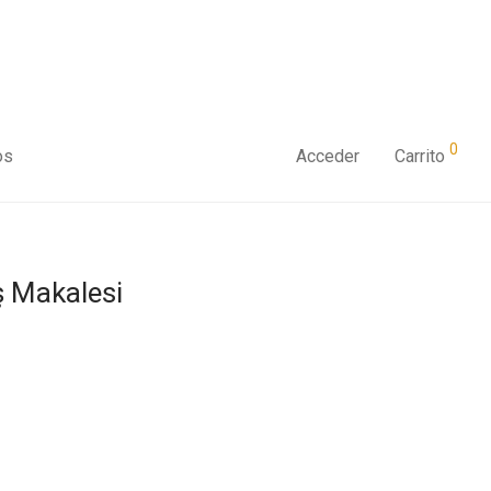
0
os
Acceder
Carrito
ş Makalesi