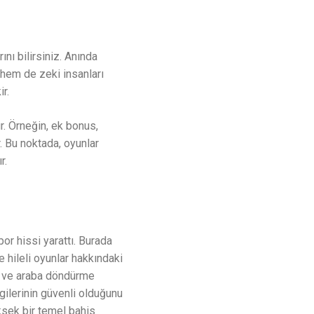
nı bilirsiniz. Anında
 hem de zeki insanları
r.
r.
Örneğin, ek bonus,
. Bu noktada, oyunlar
r.
or hissi yarattı. Burada
e hileli oyunlar hakkındaki
ri ve araba döndürme
lgilerinin güvenli olduğunu
üksek bir temel bahis