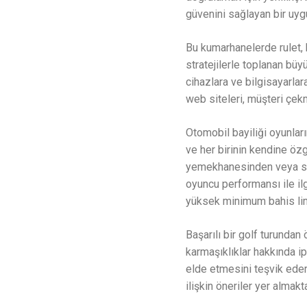
güvenini sağlayan bir uyg
Bu kumarhanelerde rulet, 
stratejilerle toplanan büy
cihazlara ve bilgisayarlar
web siteleri, müşteri çekm
Otomobil bayiliği oyunları
ve her birinin kendine özg
yemekhanesinden veya sey
oyuncu performansı ile ilgi
yüksek minimum bahis limi
Başarılı bir golf turundan 
karmaşıklıklar hakkında ip
elde etmesini teşvik eder
ilişkin öneriler yer almakta