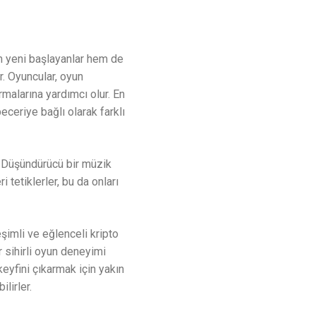
em yeni başlayanlar hem de
r. Oyuncular, oyun
rmalarına yardımcı olur. En
ceriye bağlı olarak farklı
r. Düşündürücü bir müzik
 tetiklerler, bu da onları
şimli ve eğlenceli kripto
r sihirli oyun deneyimi
keyfini çıkarmak için yakın
lirler.