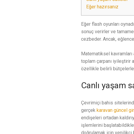
Eğer hazırsanız
Eğer flash oyunları oynadı
sonuç verirler ve tamamen
cezbeder. Ancak, eğlenceli
Matematiksel kavramları an
toplam çarpanı iyileştirir
özellikle belirli bütçeler
Canlı yaşam sa
Çevrimiçi bahis sitelerind
gerçek
karavan güncel gir
endişeleri ortadan kaldırı
işlemlerini başlatabildikl
doğrulamak için yenilikçi b