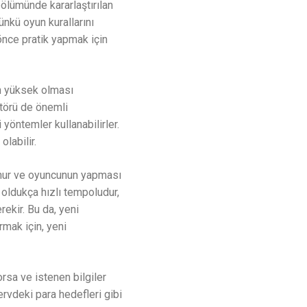
bölümünde kararlaştırılan
ünkü oyun kurallarını
önce pratik yapmak için
ın yüksek olması
ktörü de önemli
 yöntemler kullanabilirler.
labilir.
ulunur ve oyuncunun yapması
oldukça hızlı tempoludur,
rekir. Bu da, yeni
rmak için, yeni
rsa ve istenen bilgiler
ervdeki para hedefleri gibi