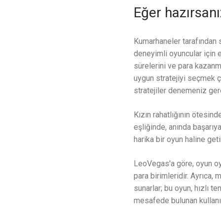
Eğer hazırsanı
Kumarhaneler tarafından s
deneyimli oyuncular için e
sürelerini ve para kazanma
uygun stratejiyi seçmek ç
stratejiler denemeniz gere
Kızın rahatlığının ötesind
eşliğinde, anında başarıya 
harika bir oyun haline geti
LeoVegas'a göre, oyun oyna
para birimleridir. Ayrıca,
sunarlar; bu oyun, hızlı t
mesafede bulunan kullanıc