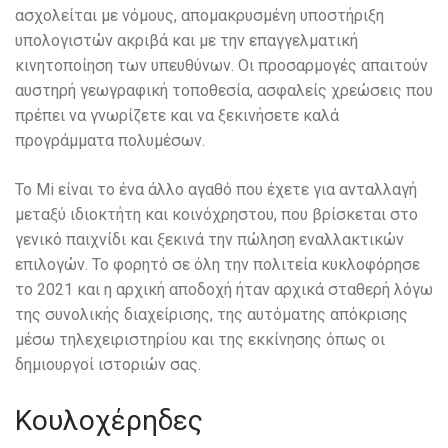
ασχολείται με νόμους, απομακρυσμένη υποστήριξη
υπολογιστών ακριβά και με την επαγγελματική
κινητοποίηση των υπευθύνων. Οι προσαρμογές απαιτούν
αυστηρή γεωγραφική τοποθεσία, ασφαλείς χρεώσεις που
πρέπει να γνωρίζετε και να ξεκινήσετε καλά
προγράμματα πολυμέσων.
Το Mi είναι το ένα άλλο αγαθό που έχετε για ανταλλαγή
μεταξύ ιδιοκτήτη και κοινόχρηστου, που βρίσκεται στο
γενικό παιχνίδι και ξεκινά την πώληση εναλλακτικών
επιλογών. Το φορητό σε όλη την πολιτεία κυκλοφόρησε
το 2021 και η αρχική αποδοχή ήταν αρχικά σταθερή λόγω
της συνολικής διαχείρισης, της αυτόματης απόκρισης
μέσω τηλεχειριστηρίου και της εκκίνησης όπως οι
δημιουργοί ιστοριών σας.
Κουλοχέρηδες