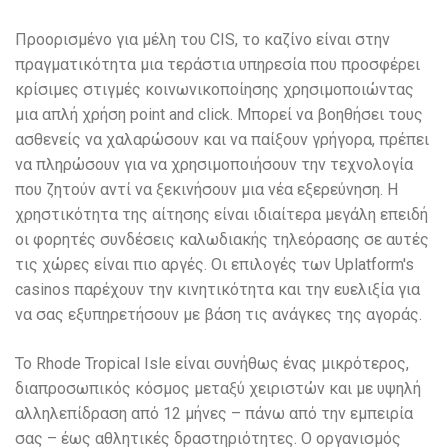
Προορισμένο για μέλη του CIS, το καζίνο είναι στην
πραγματικότητα μια τεράστια υπηρεσία που προσφέρει
κρίσιμες στιγμές κοινωνικοποίησης χρησιμοποιώντας
μια απλή χρήση point and click. Μπορεί να βοηθήσει τους
ασθενείς να χαλαρώσουν και να παίξουν γρήγορα, πρέπει
να πληρώσουν για να χρησιμοποιήσουν την τεχνολογία
που ζητούν αντί να ξεκινήσουν μια νέα εξερεύνηση. Η
χρηστικότητα της αίτησης είναι ιδιαίτερα μεγάλη επειδή
οι φορητές συνδέσεις καλωδιακής τηλεόρασης σε αυτές
τις χώρες είναι πιο αργές. Οι επιλογές των Uplatform's
casinos παρέχουν την κινητικότητα και την ευελιξία για
να σας εξυπηρετήσουν με βάση τις ανάγκες της αγοράς.
Το Rhode Tropical Isle είναι συνήθως ένας μικρότερος,
διαπροσωπικός κόσμος μεταξύ χειριστών και με υψηλή
αλληλεπίδραση από 12 μήνες – πάνω από την εμπειρία
σας – έως αθλητικές δραστηριότητες. Ο οργανισμός